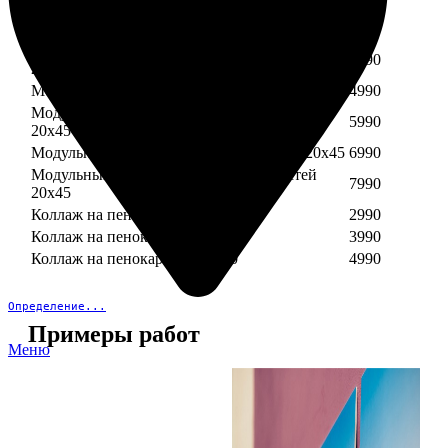
Модульный пенокартон из трех частей 30х40
3890
Модульный пенокартон из трех частей 20х45
2990
Модульный пенокартон из четырех частей
3990
20х45
Модульный пенокартон из пяти частей 20х45
4990
Модульный пенокартон из шести частей
5990
20х45
Модульный пенокартон из семи частей 20х45
6990
Модульный пенокартон из восьми частей
7990
20х45
Коллаж на пенокартоне 30х30
2990
Коллаж на пенокартоне 30х60
3990
Коллаж на пенокартоне 30х90
4990
Определение...
Примеры работ
Меню