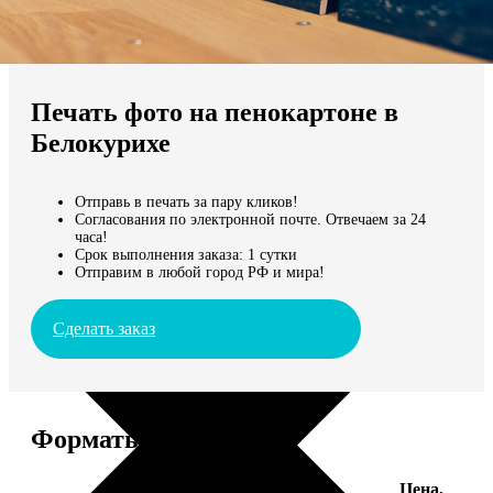
Не нашли Ваш город?
Мы доставляем по всему миру
Печать фото на пенокартоне в
Продолжить без города
Белокурихе
Отправь в печать за пару кликов!
Согласования по электронной почте. Отвечаем за 24
часа!
Срок выполнения заказа: 1 сутки
Отправим в любой город РФ и мира!
Сделать заказ
Форматы и цены
Цена,