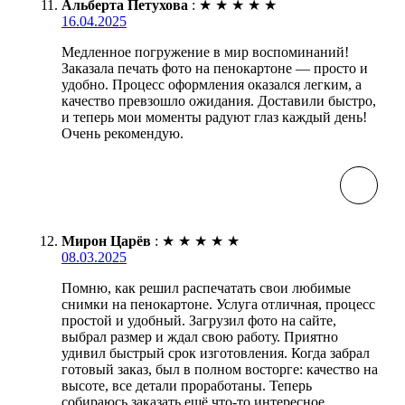
Альберта Петухова
:
★
★
★
★
★
16.04.2025
Медленное погружение в мир воспоминаний!
Заказала печать фото на пенокартоне — просто и
удобно. Процесс оформления оказался легким, а
качество превзошло ожидания. Доставили быстро,
и теперь мои моменты радуют глаз каждый день!
Очень рекомендую.
Мирон Царёв
:
★
★
★
★
★
08.03.2025
Помню, как решил распечатать свои любимые
снимки на пенокартоне. Услуга отличная, процесс
простой и удобный. Загрузил фото на сайте,
выбрал размер и ждал свою работу. Приятно
удивил быстрый срок изготовления. Когда забрал
готовый заказ, был в полном восторге: качество на
высоте, все детали проработаны. Теперь
собираюсь заказать ещё что-то интересное.