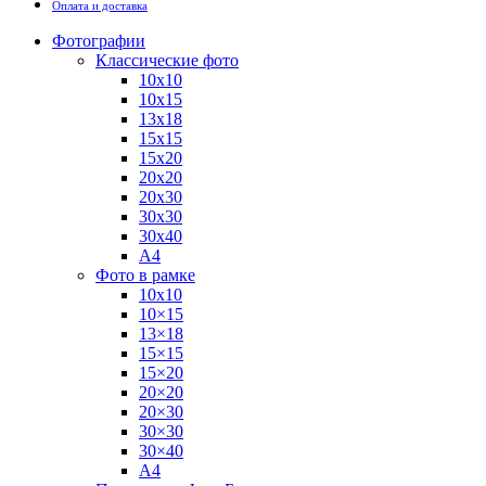
Оплата и доставка
Фотографии
Классические фото
10х10
10х15
13х18
15х15
15х20
20х20
20х30
30х30
30х40
А4
Фото в рамке
10х10
10×15
13×18
15×15
15×20
20×20
20×30
30×30
30×40
A4