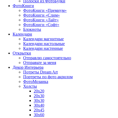
Полоски из ФотоБудки
ФотоКниги
ФотоКниги «Премиум»
ФотоКниги «Слим»
ФотоКниги «Лайт»
ФотоКниги «Софт»
Блокноты
Календари
Календари магнитные
Календари настольные
Календари настенные
Открытки
Отправлю самостоятельно
Отправьте за меня
Декор Интерьера
Потреты Dream Art
Портреты по фото акрилом
ФотоМозаика
Холсты
20х20
20х30
30х30
30х40
20х45
30х60