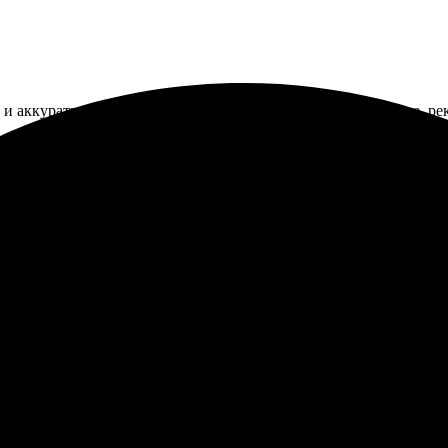
и аккуратно. Радует качество и яркие цвета. Цены приятные, р
Удобный интерфейс и быстрая доставка. Процесс оформления зак