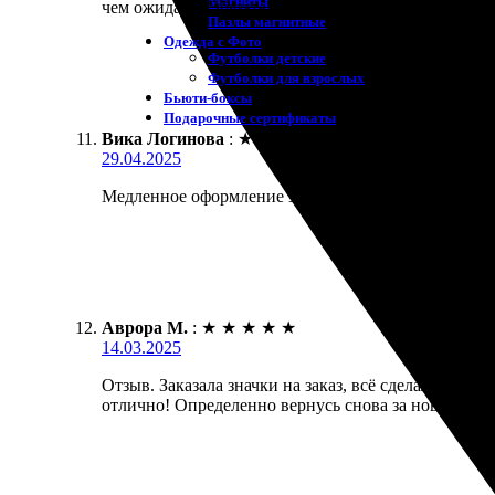
Магниты
чем ожидала. Обязательно обращусь снова!
Пазлы магнитные
Одежда с Фото
Футболки детские
Футболки для взрослых
Бьюти-боксы
Подарочные сертификаты
Вика Логинова
:
★
★
★
★
★
29.04.2025
Медленное оформление заказа. Работники терпелив
Аврора М.
:
★
★
★
★
★
14.03.2025
Отзыв. Заказала значки на заказ, всё сделали быс
отлично! Определенно вернусь снова за новыми за