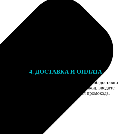
4. ДОСТАВКА И ОПЛАТА
той. После
Введите адрес и выберите способ доставки
 на email с
заказа. Если у вас есть промокод, введите
вим заказ
его в специальное поле для промокода.
мером для