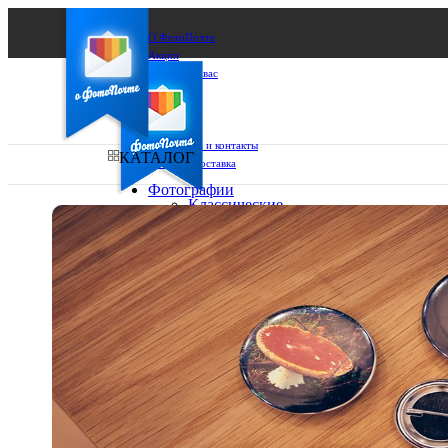
О ФотоПочте
Акции
Сделаем за вас
Бизнесу
FAQ
Франшиза
Поддержка и контакты
КАТАЛОГ
Оплата и доставка
Фотографии
Классические
фото
Ваш город:
10х10
10х15
Ваш регион доставки
13х18
15х15
Выберите из списка:
15х20
20х20
20х30
30х30
30х40
А4
Фото
в