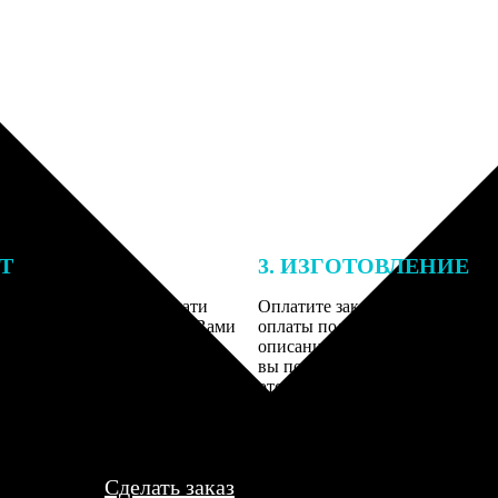
ЕТ
3. ИЗГОТОВЛЕНИЕ
подготовки заказа к печати
Оплатите заказ банковской кар
алисты могут связаться с Вами
оплаты получите подтверждение
му телефону или email для
описанием заказа. Когда отпра
я деталей.
вы получите письмо с трек-но
отслеживания.
Сделать заказ