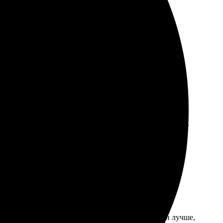
 процесс занял меньше часа. Выбор материалов и
 высшем уровне. Очередной раз осталась довольна.
ние. Оперативность порадовала, значки были готовы
мер. Доставка прошла без задержек, все пришло целым.
ыстро. Качество значков просто супер, выглядели лучше,