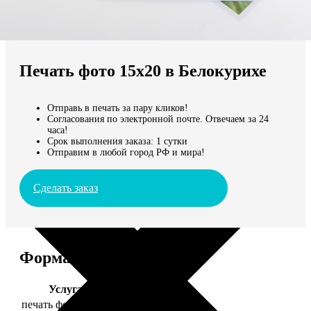
Не нашли Ваш город?
Мы доставляем по всему миру
Печать фото 15х20 в Белокурихе
Продолжить без города
Отправь в печать за пару кликов!
Согласования по электронной почте. Отвечаем за 24
часа!
Срок выполнения заказа: 1 сутки
Отправим в любой город РФ и мира!
Сделать заказ
Форматы и цены
Услуга
Цена, руб.
печать фото 15х20
47