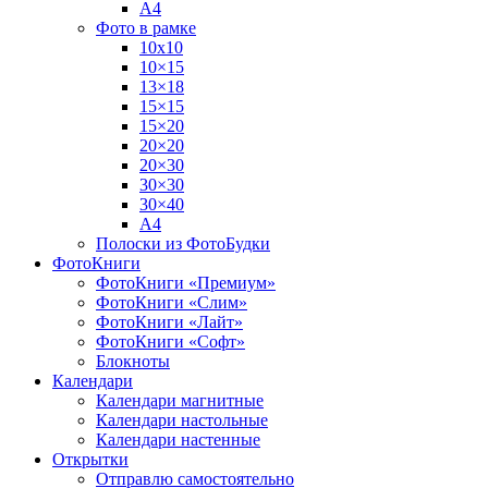
А4
Фото в рамке
10х10
10×15
13×18
15×15
15×20
20×20
20×30
30×30
30×40
A4
Полоски из ФотоБудки
ФотоКниги
ФотоКниги «Премиум»
ФотоКниги «Слим»
ФотоКниги «Лайт»
ФотоКниги «Софт»
Блокноты
Календари
Календари магнитные
Календари настольные
Календари настенные
Открытки
Отправлю самостоятельно