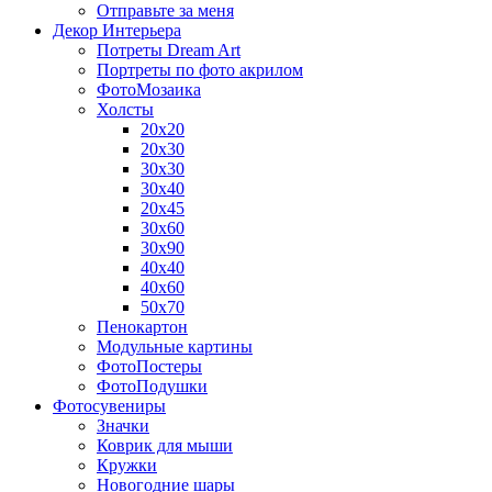
Отправьте за меня
Декор Интерьера
Потреты Dream Art
Портреты по фото акрилом
ФотоМозаика
Холсты
20х20
20х30
30х30
30х40
20х45
30х60
30х90
40х40
40х60
50х70
Пенокартон
Модульные картины
ФотоПостеры
ФотоПодушки
Фотоcувениры
Значки
Коврик для мыши
Кружки
Новогодние шары