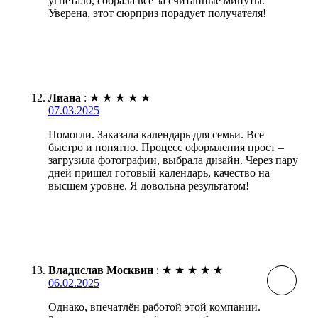
угнетало, собрала все за считанные минуты.
Уверена, этот сюрприз порадует получателя!
Лиана
:
★
★
★
★
★
07.03.2025
Помогли. Заказала календарь для семьи. Все
быстро и понятно. Процесс оформления прост –
загрузила фотографии, выбрала дизайн. Через пару
дней пришел готовый календарь, качество на
высшем уровне. Я довольна результатом!
Владислав Москвин
:
★
★
★
★
★
06.02.2025
Однако, впечатлён работой этой компании.