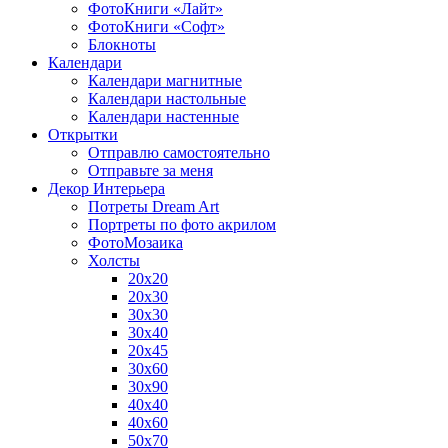
ФотоКниги «Лайт»
ФотоКниги «Софт»
Блокноты
Календари
Календари магнитные
Календари настольные
Календари настенные
Открытки
Отправлю самостоятельно
Отправьте за меня
Декор Интерьера
Потреты Dream Art
Портреты по фото акрилом
ФотоМозаика
Холсты
20х20
20х30
30х30
30х40
20х45
30х60
30х90
40х40
40х60
50х70