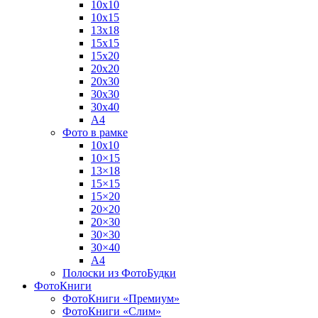
10х10
10х15
13х18
15х15
15х20
20х20
20х30
30х30
30х40
А4
Фото в рамке
10х10
10×15
13×18
15×15
15×20
20×20
20×30
30×30
30×40
A4
Полоски из ФотоБудки
ФотоКниги
ФотоКниги «Премиум»
ФотоКниги «Слим»