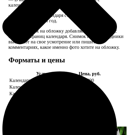
календарной сеткой.
— Обложка для календаря стандартная, дизайн
обновляем каждый год.
— В кружочек на обложку добавляем фотографию с
одной из страниц календаря. Снимок наши сотрудники
выбирают на свое усмотрение или пишите в
комментариях, какое именно фото хотите на обложку.
Форматы и цены
Услуга
Цена, руб.
Календарь настенный
от 1290
Календарь "домик"
890
Календарь магнитный отрывной
от 790
Примеры работ