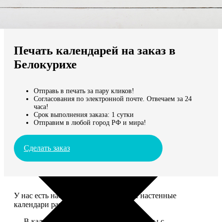
Не нашли Ваш город?
Мы доставляем по всему миру
Печать календарей на заказ в
Продолжить без города
Белокурихе
Отправь в печать за пару кликов!
Согласования по электронной почте. Отвечаем за 24
часа!
Срок выполнения заказа: 1 сутки
Отправим в любой город РФ и мира!
Сделать заказ
У нас есть настольные, магнитные и настенные
календари разных размеров.
— В календаре 13 листов: обложка+листы с