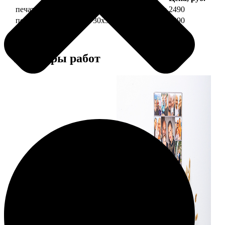
печать фото на холсте 30х30 на подрамнике
2490
печать фото на холсте 30х30 в раме
4990
Примеры работ