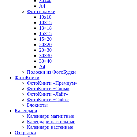
30х40
А4
Фото в рамке
10х10
10×15
13×18
15×15
15×20
20×20
20×30
30×30
30×40
A4
Полоски из ФотоБудки
ФотоКниги
ФотоКниги «Премиум»
ФотоКниги «Слим»
ФотоКниги «Лайт»
ФотоКниги «Софт»
Блокноты
Календари
Календари магнитные
Календари настольные
Календари настенные
Открытки