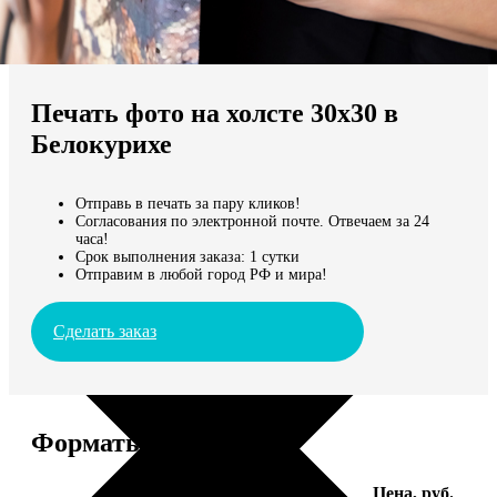
Не нашли Ваш город?
Мы доставляем по всему миру
Печать фото на холсте 30х30 в
Продолжить без города
Белокурихе
Отправь в печать за пару кликов!
Согласования по электронной почте. Отвечаем за 24
часа!
Срок выполнения заказа: 1 сутки
Отправим в любой город РФ и мира!
Сделать заказ
Форматы и цены
Услуга
Цена, руб.