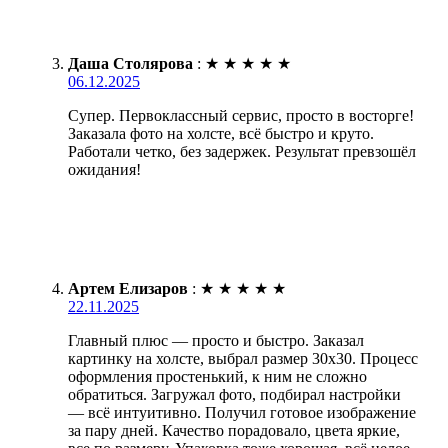
Даша Столярова
:
★
★
★
★
★
06.12.2025
Супер. Первоклассный сервис, просто в восторге!
Заказала фото на холсте, всё быстро и круто.
Работали четко, без задержек. Результат превзошёл
ожидания!
Артем Елизаров
:
★
★
★
★
★
22.11.2025
Главный плюс — просто и быстро. Заказал
картинку на холсте, выбрал размер 30х30. Процесс
оформления простенький, к ним не сложно
обратиться. Загружал фото, подбирал настройки
— всё интуитивно. Получил готовое изображение
за пару дней. Качество порадовало, цвета яркие,