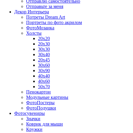
Отправлю самостоятельно
Отправьте за меня
Декор Интерьера
Потреты Dream Art
Портреты по фото акрилом
ФотоМозаика
Холсты
20х20
20х30
30х30
30х40
20х45
30х60
30х90
40х40
40х60
50х70
Пенокартон
Модульные картины
ФотоПостеры
ФотоПодушки
Фотоcувениры
Значки
Коврик для мыши
Кружки