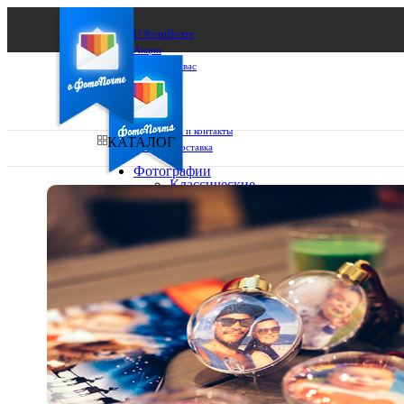
О ФотоПочте
Акции
Сделаем за вас
Бизнесу
FAQ
Франшиза
Поддержка и контакты
КАТАЛОГ
Оплата и доставка
Фотографии
Классические
фото
Ваш город:
10х10
10х15
Ваш регион доставки
13х18
15х15
Выберите из списка:
15х20
20х20
20х30
30х30
30х40
А4
Фото
в