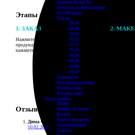
Потреты Dream Art
Портреты по фото акрилом
ФотоМозаика
Этапы работы
Холсты
20х20
1. ЗАКАЗ
2. МАК
20х30
30х30
30х40
Нажмите «Сделать заказ», выберите тип
В процессе 
20х45
продукции, загрузите фотографии,
наши специ
30х60
нажмите «Добавить в корзину».
по указанно
30х90
согласовани
40х40
40х60
50х70
Пенокартон
Модульные картины
ФотоПостеры
ФотоПодушки
Фотоcувениры
Значки
Отзывы
Коврик для мыши
Кружки
Новогодние шары
Дима Фёдоров
:
Пазл картонный
10.02.2026
Тарелки