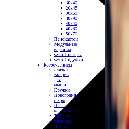
30х40
20х45
30х60
30х90
40х40
40х60
50х70
Пенокартон
Модульные
картины
ФотоПостеры
ФотоПодушки
Фотоcувениры
Значки
Коврик
для
мыши
Кружки
Новогодние
шары
Пазл
картонный
Тарелки
Магниты
Пазлы