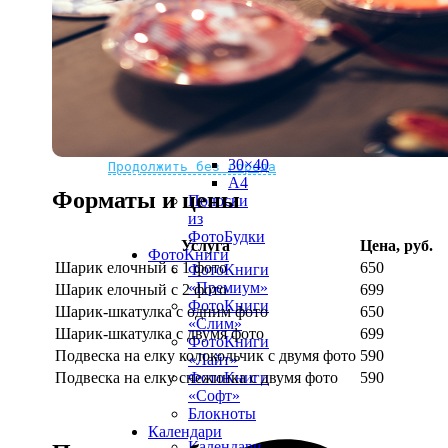
рамке
10х10
10×15
13×18
15×15
15×20
20×20
20×30
Не нашли Ваш город?
Мы доставляем по всему миру
30×30
30×40
Продолжить без города
A4
Форматы и цены
Полоски
из
ФотоБудки
Услуга
Цена, руб.
ФотоКниги
Шарик елочный с 1 фото
650
ФотоКниги
«Премиум»
Шарик елочный с 2 фото
699
ФотоКниги
Шарик-шкатулка с одним фото
650
«Слим»
Шарик-шкатулка с двумя фото
699
ФотоКниги
Подвеска на елку колокольчик с двумя фото
590
«Лайт»
Подвеска на елку снежинка с двумя фото
590
ФотоКниги
«Софт»
Блокноты
Календари
Календари