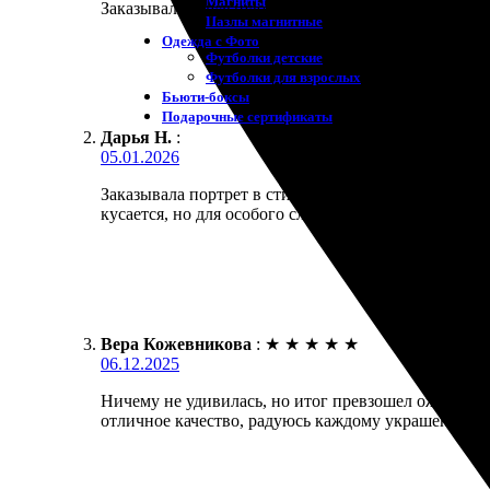
Магниты
Заказывал модульную картину из трёх частей. Стык
Пазлы магнитные
Одежда с Фото
Футболки детские
Футболки для взрослых
Бьюти-боксы
Подарочные сертификаты
Дарья Н.
:
05.01.2026
Заказывала портрет в стиле Dream Art для дочки. 
кусается, но для особого случая можно.
Вера Кожевникова
:
★
★
★
★
★
06.12.2025
Ничему не удивилась, но итог превзошел ожидания.
отличное качество, радуюсь каждому украшению!