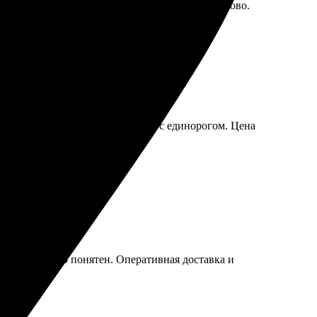
ться, но с расстояния смотрится цельно и здорово.
осторге, теперь просит такой же с единорогом. Цена
сс интуитивно понятен. Оперативная доставка и