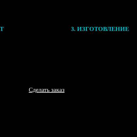
ЕТ
3. ИЗГОТОВЛЕНИЕ
подготовки заказа к печати
Оплатите заказ банковской кар
алисты могут связаться с Вами
оплаты получите подтверждение
му телефону или email для
описанием заказа. Когда отпра
я деталей.
вы получите письмо с трек-но
отслеживания.
Сделать заказ