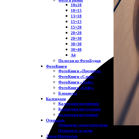
Фото в рамке
10х10
10×15
13×18
15×15
15×20
20×20
20×30
30×30
30×40
A4
Полоски из ФотоБудки
ФотоКниги
ФотоКниги «Премиум»
ФотоКниги «Слим»
ФотоКниги «Лайт»
ФотоКниги «Софт»
Блокноты
Календари
Календари магнитные
Календари настольные
Календари настенные
Открытки
Отправлю самостоятельно
Отправьте за меня
Декор Интерьера