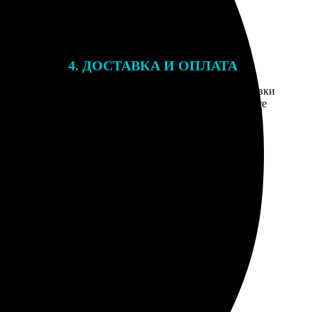
4. ДОСТАВКА И ОПЛАТА
той. После
Введите адрес и выберите способ доставки
 на email с
заказа. Если у вас есть промокод, введите
вим заказ
его в специальное поле для промокода.
мером для