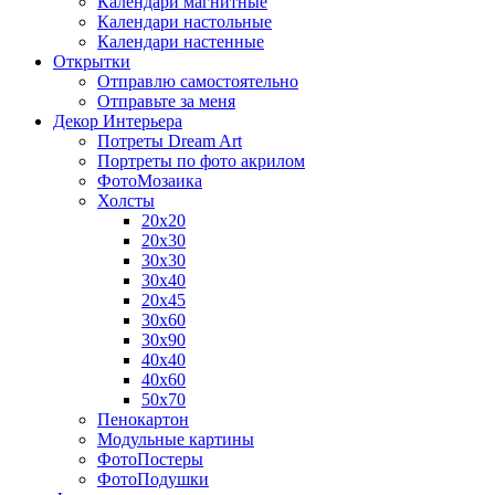
Календари магнитные
Календари настольные
Календари настенные
Открытки
Отправлю самостоятельно
Отправьте за меня
Декор Интерьера
Потреты Dream Art
Портреты по фото акрилом
ФотоМозаика
Холсты
20х20
20х30
30х30
30х40
20х45
30х60
30х90
40х40
40х60
50х70
Пенокартон
Модульные картины
ФотоПостеры
ФотоПодушки