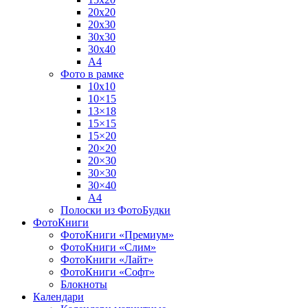
20х20
20х30
30х30
30х40
А4
Фото в рамке
10х10
10×15
13×18
15×15
15×20
20×20
20×30
30×30
30×40
A4
Полоски из ФотоБудки
ФотоКниги
ФотоКниги «Премиум»
ФотоКниги «Слим»
ФотоКниги «Лайт»
ФотоКниги «Софт»
Блокноты
Календари