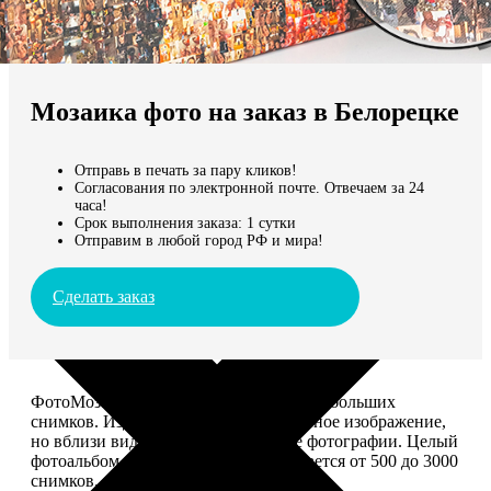
Не нашли Ваш город?
Мы доставляем по всему миру
Мозаика фото на заказ в Белорецке
Продолжить без города
Отправь в печать за пару кликов!
Согласования по электронной почте. Отвечаем за 24
часа!
Срок выполнения заказа: 1 сутки
Отправим в любой город РФ и мира!
Сделать заказ
ФотоМозаика – это картина из сотен небольших
снимков. Издалека смотрится как единое изображение,
но вблизи видно, что это отдельные фотографии. Целый
фотоальбом в одной картине: помещается от 500 до 3000
снимков.