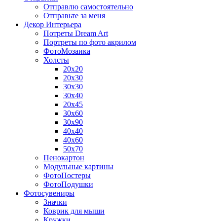
Отправлю самостоятельно
Отправьте за меня
Декор Интерьера
Потреты Dream Art
Портреты по фото акрилом
ФотоМозаика
Холсты
20х20
20х30
30х30
30х40
20х45
30х60
30х90
40х40
40х60
50х70
Пенокартон
Модульные картины
ФотоПостеры
ФотоПодушки
Фотоcувениры
Значки
Коврик для мыши
Кружки