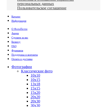
персональных данных
Пользовательское соглашение
Каталог
Информация
О ФотоПочте
Акции
Сделаем за вас
Бизнесу
FAQ
Франшиза
Поддержка и контакты
Оплата и доставка
Фотографии
Классические фото
10х10
10х15
13х18
15х15
15х20
20х20
20х30
30х30