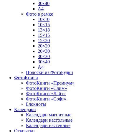
30х40
А4
Фото в рамке
10х10
10×15
13×18
15×15
15×20
20×20
20×30
30×30
30×40
A4
Полоски из ФотоБудки
ФотоКниги
ФотоКниги «Премиум»
ФотоКниги «Слим»
ФотоКниги «Лайт»
ФотоКниги «Софт»
Блокноты
Календари
Календари магнитные
Календари настольные
Календари настенные
Открытки