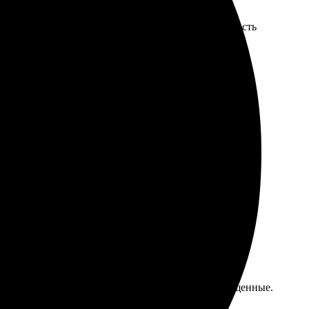
ок, качество отличное. Радует, что есть возможность
Оперативно обработали заказ, сроки соблюдены.
работали. Качество отличное, цвета яркие и насыщенные.
ьтатом. Рекомендую всем!