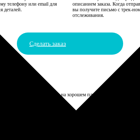
му телефону или email для
описанием заказа. Когда отпра
я деталей.
вы получите письмо с трек-но
отслеживания.
Сделать заказ
фотографиями, напечатали на хорошем плотном картоне, но отте