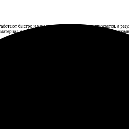
Работают быстро и качественно. Дизайн легко загружается, а рез
материал и печать — выглядит супер! Определенно буду заказыв
ия прост и интуитивно понятен. Загрузил свои изображения, лег
рой, получил все вовремя. Все в полном порядке, рекомендую!