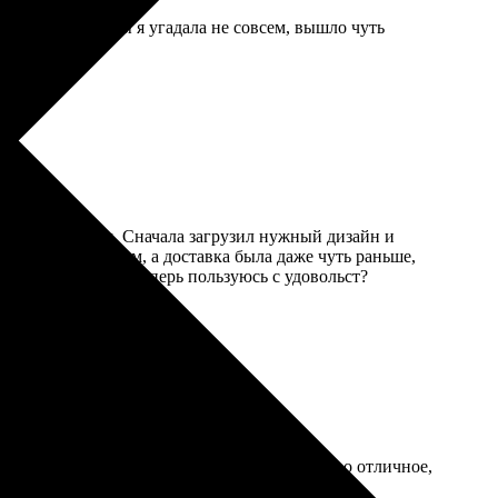
ьная. Но размеры я угадала не совсем, вышло чуть
тивно понятным. Сначала загрузил нужный дизайн и
рошла без проблем, а доставка была даже чуть раньше,
 и насыщенными. Теперь пользуюсь с удовольст?
л. Доставили быстро, все в порядке. Качество отличное,