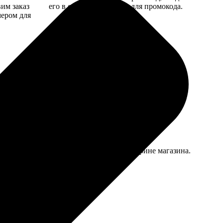
вим заказ
его в специальное поле для промокода.
мером для
нок получился чуть холоднее, чем в витрине магазина.