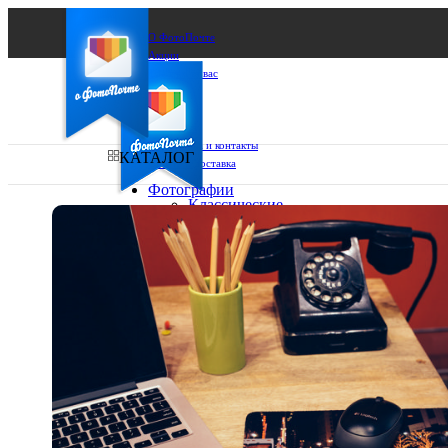
О ФотоПочте
Акции
Сделаем за вас
Бизнесу
FAQ
Франшиза
Поддержка и контакты
КАТАЛОГ
Оплата и доставка
Фотографии
Классические
фото
Ваш город:
10х10
10х15
Ваш регион доставки
13х18
15х15
Выберите из списка:
15х20
20х20
20х30
30х30
30х40
А4
Фото
в