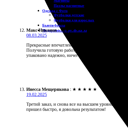
Магниты
Пазлы магнитные
Одежда с Фото
Футболки детские
Футболки для взрослых
Бьюти-боксы
Макс Никонов
:
★
★
★
★
★
Подарочные сертификаты
08.03.2025
Прекрасные впечатления от работы этой компании! 
Получила готовую работу гораздо быстрее, чем ожи
упаковано надежно, ничего не повредилось. Тепер
Инесса Мещерякова
:
★
★
★
★
★
19.02.2025
Третий заказ, и снова все на высшем уровне. Качес
пришел быстро, я довольна результатом!