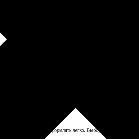
оянно. Рисунок не выцвел после множества стирок, ткань нормал
ов. Процесс оформления заказа оказался очень простым и интуи
ный просмотр, что было, на самом деле, очень удобно. Оплата п
 и отличного качества. Удивило, что цвета получились яркими
ятно. Долго не искала, оформлять легко. Выбор дизайна впечатли