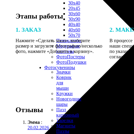
30х40
20х45
30х60
Этапы работы
30х90
40х40
1. ЗАКАЗ
2. МАК
40х60
50х70
Нажмите «Сделать заказ», выберите
В процессе 
Пенокартон
размер и загрузите фотографию/несколько
наши специ
Модульные
фото, нажмите «Добавить в корзину».
по указанно
картины
согласовани
ФотоПостеры
ФотоПодушки
Фотоcувениры
Значки
Коврик
для
мыши
Кружки
Новогодние
шары
Отзывы
Пазл
картонный
Тарелки
Эмма
:
Магниты
20.02.2026
Пазлы