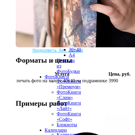
рамке
10х10
10×15
13×18
15×15
15×20
20×20
20×30
Не нашли Ваш город?
Мы доставляем по всему миру
30×30
30×40
Продолжить без города
A4
Форматы и цены
Полоски
из
ФотоБудки
Услуга
Цена, руб.
ФотоКниги
печать фото на холсте 40х40 на подрамнике
3990
ФотоКниги
«Премиум»
ФотоКниги
«Слим»
Примеры работ
ФотоКниги
«Лайт»
ФотоКниги
«Софт»
Блокноты
Календари
Календари