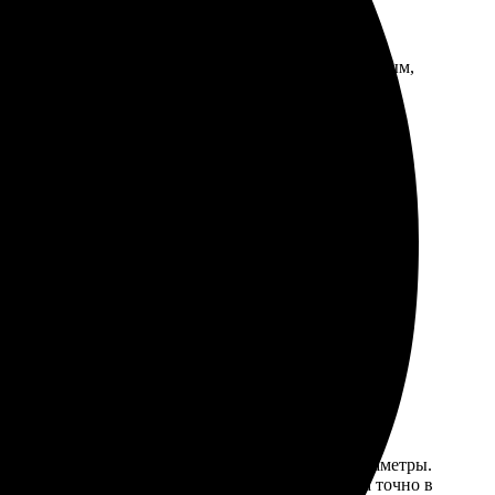
ество отличное, картинка яркая. Рекомендую знакомым,
дивлена качеством!
ала размер, загрузила изображение, указала параметры.
но, цвета яркие и насыщенные. Доставка пришла точно в