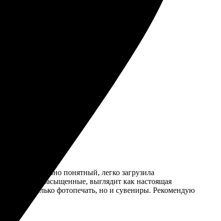
лась довольна.
. Сайт интуитивно понятный, легко загрузила
вета яркие и насыщенные, выглядит как настоящая
азывать не только фотопечать, но и сувениры. Рекомендую