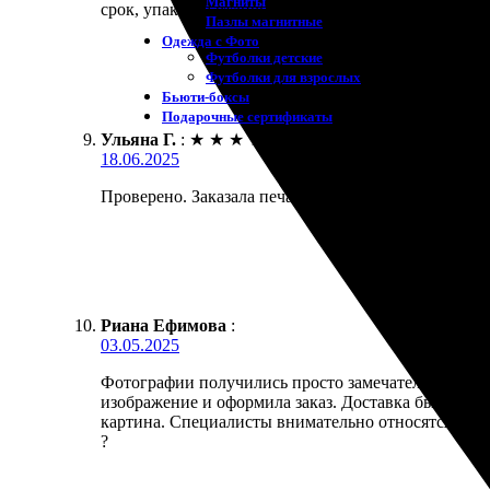
Магниты
срок, упаковка отличная. Порекомендую всем друз
Пазлы магнитные
Одежда с Фото
Футболки детские
Футболки для взрослых
Бьюти-боксы
Подарочные сертификаты
Ульяна Г.
:
★
★
★
★
★
18.06.2025
Проверено. Заказала печать на холсте, процесс вы
Риана Ефимова
:
03.05.2025
Фотографии получились просто замечательные! Зака
изображение и оформила заказ. Доставка была быс
картина. Специалисты внимательно относятся к дет
?