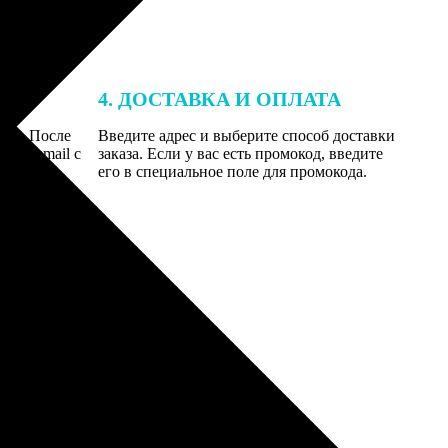
4. ДОСТАВКА И ОПЛАТА
той. После
Введите адрес и выберите способ доставки
 на email с
заказа. Если у вас есть промокод, введите
вим заказ
его в специальное поле для промокода.
мером для