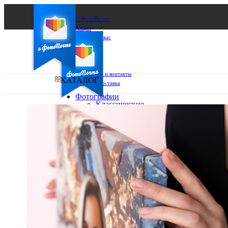
О ФотоПочте
Акции
Сделаем за вас
Бизнесу
FAQ
Франшиза
Поддержка и контакты
КАТАЛОГ
Оплата и доставка
Фотографии
Классические
фото
Ваш город:
10х10
10х15
Ваш регион доставки
13х18
15х15
Выберите из списка:
15х20
20х20
20х30
30х30
30х40
А4
Фото
в