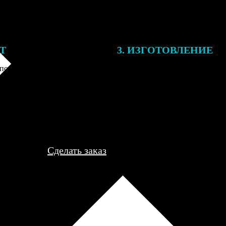
ЕТ
3. ИЗГОТОВЛЕНИЕ
подготовки заказа к печати
Оплатите заказ банковской кар
алисты могут связаться с Вами
оплаты получите подтверждение
му телефону или email для
описанием заказа. Когда отпра
я деталей.
вы получите письмо с трек-но
отслеживания.
Сделать заказ