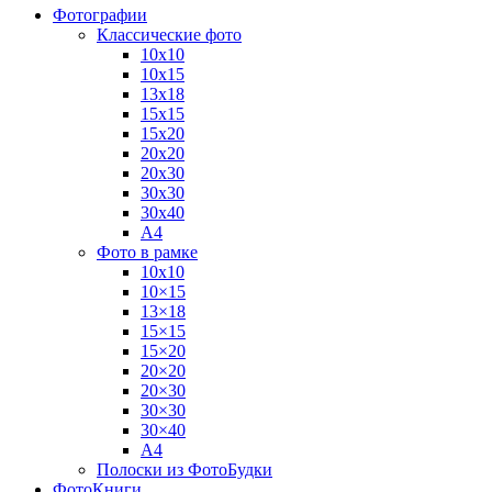
Фотографии
Классические фото
10х10
10х15
13х18
15х15
15х20
20х20
20х30
30х30
30х40
А4
Фото в рамке
10х10
10×15
13×18
15×15
15×20
20×20
20×30
30×30
30×40
A4
Полоски из ФотоБудки
ФотоКниги