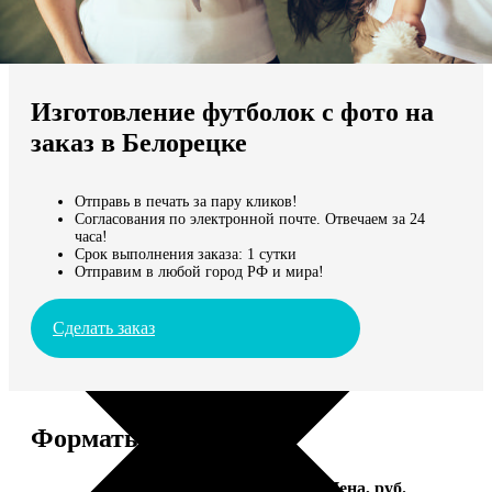
Не нашли Ваш город?
Мы доставляем по всему миру
Изготовление футболок с фото на
Продолжить без города
заказ в Белорецке
Отправь в печать за пару кликов!
Согласования по электронной почте. Отвечаем за 24
часа!
Срок выполнения заказа: 1 сутки
Отправим в любой город РФ и мира!
Сделать заказ
Форматы и цены
Услуга
Цена, руб.