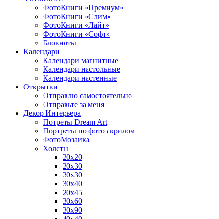
ФотоКниги «Премиум»
ФотоКниги «Слим»
ФотоКниги «Лайт»
ФотоКниги «Софт»
Блокноты
Календари
Календари магнитные
Календари настольные
Календари настенные
Открытки
Отправлю самостоятельно
Отправьте за меня
Декор Интерьера
Потреты Dream Art
Портреты по фото акрилом
ФотоМозаика
Холсты
20х20
20х30
30х30
30х40
20х45
30х60
30х90
40х40