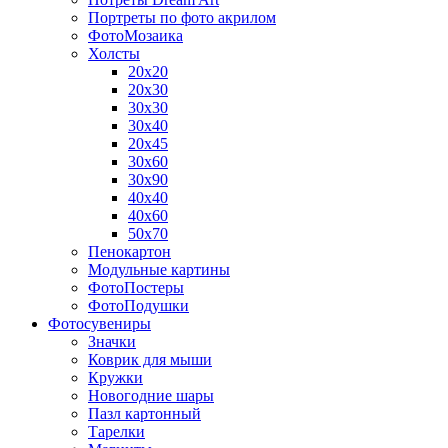
Портреты по фото акрилом
ФотоМозаика
Холсты
20х20
20х30
30х30
30х40
20х45
30х60
30х90
40х40
40х60
50х70
Пенокартон
Модульные картины
ФотоПостеры
ФотоПодушки
Фотоcувениры
Значки
Коврик для мыши
Кружки
Новогодние шары
Пазл картонный
Тарелки