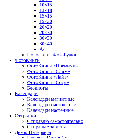
10×15
13×18
15×15
15×20
20×20
20×30
30×30
30×40
A4
Полоски из ФотоБудки
ФотоКниги
ФотоКниги «Премиум»
ФотоКниги «Слим»
ФотоКниги «Лайт»
ФотоКниги «Софт»
Блокноты
Календари
Календари магнитные
Календари настольные
Календари настенные
Открытки
Отправлю самостоятельно
Отправьте за меня
Декор Интерьера
Потреты Dream Art