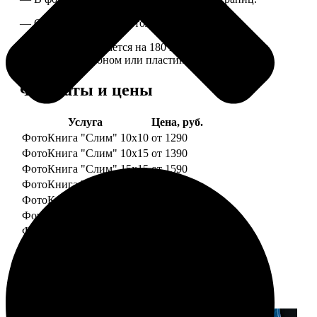
— Страницы плотные, толщина 1 мм.
— Книга раскрывается на 180 градусов, развороты
укреплены картоном или пластиком.
Форматы и цены
Услуга
Цена, руб.
ФотоКнига "Слим" 10x10
от 1290
ФотоКнига "Слим" 10x15
от 1390
ФотоКнига "Слим" 15x15
от 1590
ФотоКнига "Слим" 15x20
от 1890
ФотоКнига "Слим" 20x20
от 1990
ФотоКнига "Слим" 20x30
от 2490
ФотоКнига "Слим" 25x25
от 2990
Примеры работ