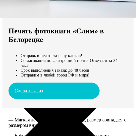
Не нашли Ваш город?
Мы доставляем по всему миру
Печать фотокниги «Слим» в
Продолжить без города
Белорецке
Отправь в печать за пару кликов!
Согласования по электронной почте. Отвечаем за 24
часа!
Срок выполнения заказа: до 48 часов
Отправим в любой город РФ и мира!
Сделать заказ
— Мягкая ламинированная обложка, размер совпадает с
размером внутреннего блока.
— В фотокниге может быть от 10 до 50 страниц.