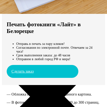
Не нашли Ваш город?
Мы доставляем по всему миру
Печать фотокниги «Лайт» в
Продолжить без города
Белорецке
Отправь в печать за пару кликов!
Согласования по электронной почте. Отвечаем за 24
часа!
Срок выполнения заказа: до 48 часов
Отправим в любой город РФ и мира!
Сделать заказ
— Обложка из твердого ламинированного картона.
— В фотокниге можно разместить от 40 до 300 страниц.