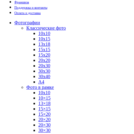
Франшиза
Поддержка и контакты
Оплата и доставка
Фотографии
Классические фото
10х10
10х15
13х18
15х15
15х20
20х20
20х30
30х30
30х40
А4
Фото в рамке
10х10
10×15
13×18
15×15
15×20
20×20
20×30
30×30