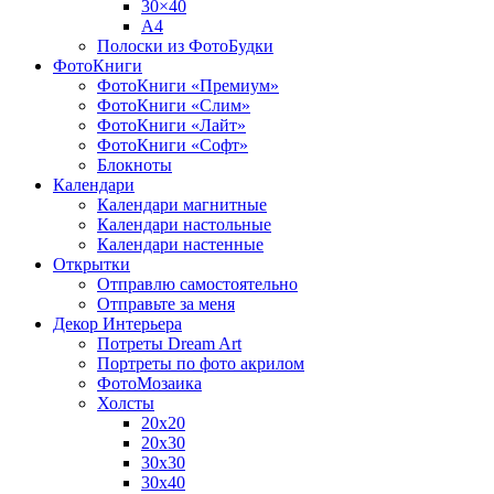
30×40
A4
Полоски из ФотоБудки
ФотоКниги
ФотоКниги «Премиум»
ФотоКниги «Слим»
ФотоКниги «Лайт»
ФотоКниги «Софт»
Блокноты
Календари
Календари магнитные
Календари настольные
Календари настенные
Открытки
Отправлю самостоятельно
Отправьте за меня
Декор Интерьера
Потреты Dream Art
Портреты по фото акрилом
ФотоМозаика
Холсты
20х20
20х30
30х30
30х40