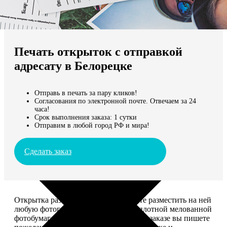
Не нашли Ваш город?
Мы доставляем по всему миру
Печать открыток с отправкой
Продолжить без города
адресату в Белорецке
Отправь в печать за пару кликов!
Согласования по электронной почте. Отвечаем за 24
часа!
Срок выполнения заказа: 1 сутки
Отправим в любой город РФ и мира!
Сделать заказ
Открытка размером 10*15, вы можете разместить на ней
любую фотографию. Печатается на плотной мелованной
фотобумаге плотностью 300 г/м2. При заказе вы пишете