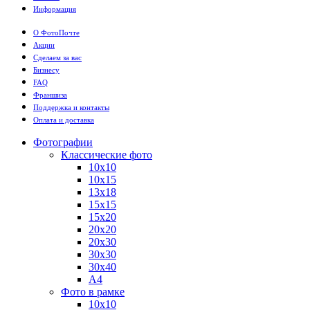
Информация
О ФотоПочте
Акции
Сделаем за вас
Бизнесу
FAQ
Франшиза
Поддержка и контакты
Оплата и доставка
Фотографии
Классические фото
10х10
10х15
13х18
15х15
15х20
20х20
20х30
30х30
30х40
А4
Фото в рамке
10х10