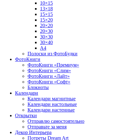
10×15
13×18
15×15
15×20
20×20
20×30
30×30
30×40
A4
Полоски из ФотоБудки
ФотоКниги
ФотоКниги «Премиум»
ФотоКниги «Слим»
ФотоКниги «Лайт»
ФотоКниги «Софт»
Блокноты
Календари
Календари магнитные
Календари настольные
Календари настенные
Открытки
Отправлю самостоятельно
Отправьте за меня
Декор Интерьера
Потреты Dream Art