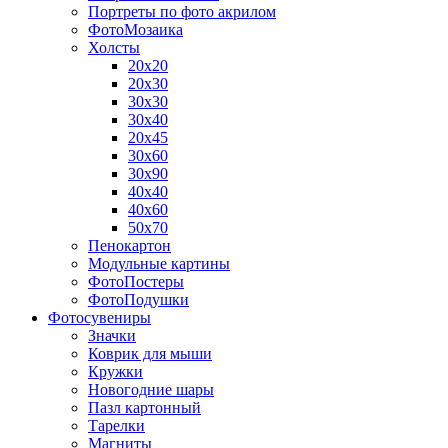
Портреты по фото акрилом
ФотоМозаика
Холсты
20х20
20х30
30х30
30х40
20х45
30х60
30х90
40х40
40х60
50х70
Пенокартон
Модульные картины
ФотоПостеры
ФотоПодушки
Фотоcувениры
Значки
Коврик для мыши
Кружки
Новогодние шары
Пазл картонный
Тарелки
Магниты