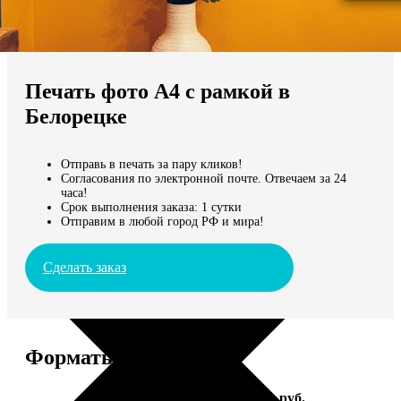
Не нашли Ваш город?
Мы доставляем по всему миру
Печать фото А4 с рамкой в
Продолжить без города
Белорецке
Отправь в печать за пару кликов!
Согласования по электронной почте. Отвечаем за 24
часа!
Срок выполнения заказа: 1 сутки
Отправим в любой город РФ и мира!
Сделать заказ
Форматы и цены
Услуга
Цена, руб.