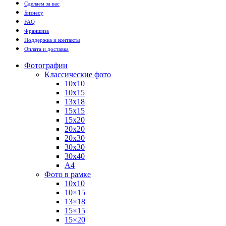
Сделаем за вас
Бизнесу
FAQ
Франшиза
Поддержка и контакты
Оплата и доставка
Фотографии
Классические фото
10х10
10х15
13х18
15х15
15х20
20х20
20х30
30х30
30х40
А4
Фото в рамке
10х10
10×15
13×18
15×15
15×20