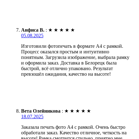
Анфиса В.
:
★
★
★
★
★
05.08.2025
Изготовили фотопечать в формате А4 с рамкой.
Процесс оказался простым и интуитивно
понятным. Загрузила изображение, выбрала рамку
и оформила заказ. Доставка в Белорецк была
быстрой, всё отлично упаковано. Результат
превзошёл ожидания, качество на высоте!
Вета Олейникова
:
★
★
★
★
★
18.07.2025
Заказала печать фото А4 с рамкой. Очень быстро
обработали заказ. Качество отличное, четкость на
высоте! Рамка смотрится стильно, приятно мне