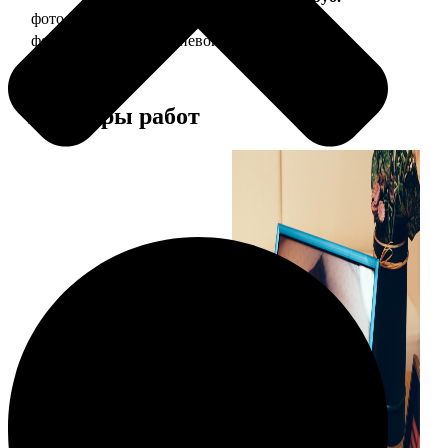
фото 20х30 в деревянной рамке
990
фото 20х30 в алюминиевой рамке
2490
Примеры работ