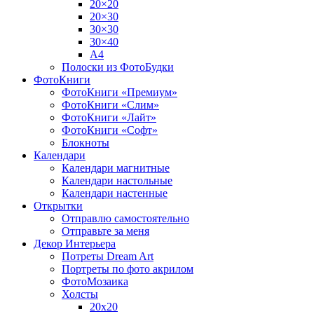
20×20
20×30
30×30
30×40
A4
Полоски из ФотоБудки
ФотоКниги
ФотоКниги «Премиум»
ФотоКниги «Слим»
ФотоКниги «Лайт»
ФотоКниги «Софт»
Блокноты
Календари
Календари магнитные
Календари настольные
Календари настенные
Открытки
Отправлю самостоятельно
Отправьте за меня
Декор Интерьера
Потреты Dream Art
Портреты по фото акрилом
ФотоМозаика
Холсты
20х20