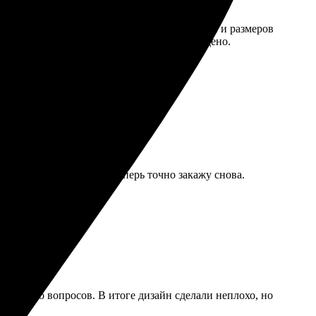
ыл простым и понятным. Выбор изображений и размеров
 упаковка качественная, ничего не повреждено.
вить уюта в свой интерьер.
рок, приятно удивили. Теперь точно закажу снова.
есколько вопросов. В итоге дизайн сделали неплохо, но