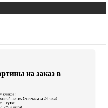
ртины на заказ в
ру кликов!
онной почте. Отвечаем за 24 часа!
: 1 сутки
д РФ и мира!