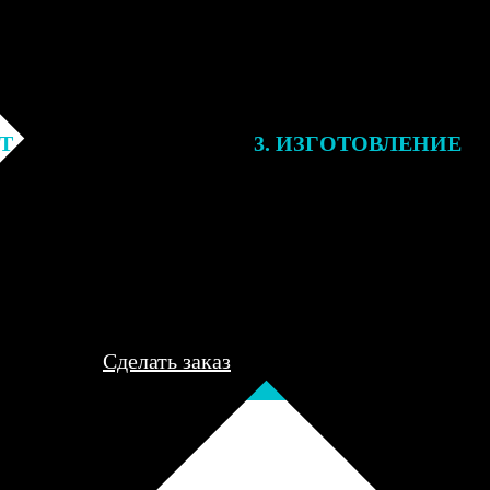
ЕТ
3. ИЗГОТОВЛЕНИЕ
подготовки заказа к печати
Оплатите заказ банковской кар
алисты могут связаться с Вами
оплаты получите подтверждение
му телефону или email для
описанием заказа. Когда отпра
я деталей.
вы получите письмо с трек-но
отслеживания.
Сделать заказ