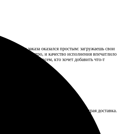
сь. Процесс заказа оказался простым: загружаешь свои
авили очень быстро, и качество исполнения впечатлило
 стены! Рекомендую всем, кто хочет добавить что-т
ог порадовал — качественная печать и быстрая доставка.