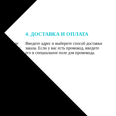
4. ДОСТАВКА И ОПЛАТА
той. После
Введите адрес и выберите способ доставки
 на email с
заказа. Если у вас есть промокод, введите
вим заказ
его в специальное поле для промокода.
мером для