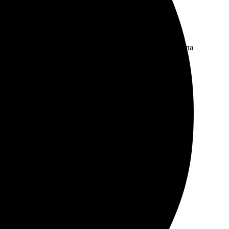
ото, размеры, и все. Менеджер быстро ответила и дала
во печати на высоте, цвета яркие и насыщенные.
рать и заказать. Доставка быстрая, всё пришло в