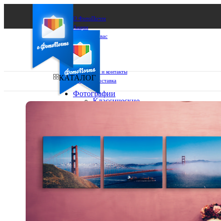
О ФотоПочте
Акции
Сделаем за вас
Бизнесу
FAQ
Франшиза
Поддержка и контакты
КАТАЛОГ
Оплата и доставка
Фотографии
Классические
фото
Ваш город:
10х10
10х15
Ваш регион доставки
13х18
15х15
Выберите из списка:
15х20
20х20
20х30
30х30
30х40
А4
Фото
в