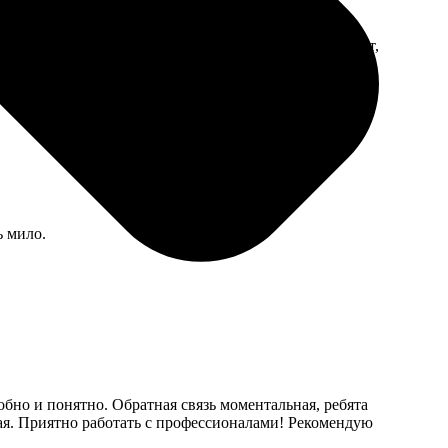
ницы не выпадают. Шрифт в текстовых блоках мелковат,
ь мило.
обно и понятно. Обратная связь моментальная, ребята
ная. Приятно работать с профессионалами! Рекомендую