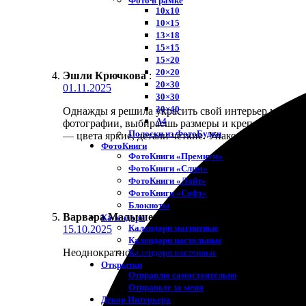
Фото в рамке
10х10
10×15
13×18
15×15
15×20
20×20
Эшли Крючкова
:
20×30
01.11.2025
30×30
30×40
Однажды я решила украсить свой интерьер модульн
A4
фотографии, выбираешь размеры и крепление, пров
Полоски из ФотоБудки
— цвета яркие, детали четкие. Упаковка тоже порад
ФотоКниги
ФотоКниги «Премиум»
ФотоКниги «Слим»
ФотоКниги «Лайт»
ФотоКниги «Софт»
Блокноты
Варвара Малышева
:
★
★
★
★
★
Календари
Календари магнитные
15.10.2025
Календари настольные
Неоднократно заказывала картины на холсте. Проце
Календари настенные
Открытки
Отправлю самостоятельно
Отправьте за меня
Декор Интерьера