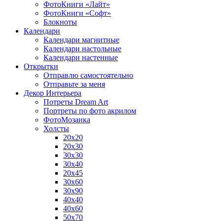
ФотоКниги «Лайт»
ФотоКниги «Софт»
Блокноты
Календари
Календари магнитные
Календари настольные
Календари настенные
Открытки
Отправлю самостоятельно
Отправьте за меня
Декор Интерьера
Потреты Dream Art
Портреты по фото акрилом
ФотоМозаика
Холсты
20х20
20х30
30х30
30х40
20х45
30х60
30х90
40х40
40х60
50х70