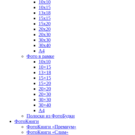
10х10
10х15
13х18
15х15
15х20
20х20
20х30
30х30
30х40
А4
Фото в рамке
10х10
10×15
13×18
15×15
15×20
20×20
20×30
30×30
30×40
A4
Полоски из ФотоБудки
ФотоКниги
ФотоКниги «Премиум»
ФотоКниги «Слим»