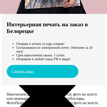
Не нашли Ваш город?
Мы доставляем по всему миру
Интерьерная печать на заказ в
Продолжить без города
Белорецке
Отправь в печать за пару кликов!
Согласования по электронной почте. Отвечаем за 24
часа!
Срок выполнения заказа: 1 сутки
Отправим в любой город РФ и мира!
Сделать заказ
Напечатаем для вас картины Dream-Art, фото на холсте
или пенокартоне, ФотоМозаику, ФотоПостеры,
ФотоПодушки или напишем портрет по фото на холсте.