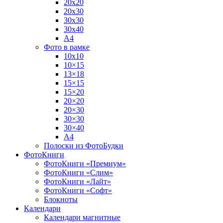
20х20
20х30
30х30
30х40
А4
Фото в рамке
10х10
10×15
13×18
15×15
15×20
20×20
20×30
30×30
30×40
A4
Полоски из ФотоБудки
ФотоКниги
ФотоКниги «Премиум»
ФотоКниги «Слим»
ФотоКниги «Лайт»
ФотоКниги «Софт»
Блокноты
Календари
Календари магнитные