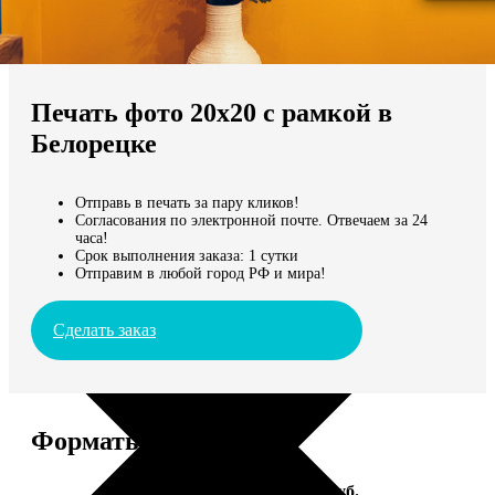
Не нашли Ваш город?
Мы доставляем по всему миру
Печать фото 20х20 с рамкой в
Продолжить без города
Белорецке
Отправь в печать за пару кликов!
Согласования по электронной почте. Отвечаем за 24
часа!
Срок выполнения заказа: 1 сутки
Отправим в любой город РФ и мира!
Сделать заказ
Форматы и цены
Услуга
Цена, руб.