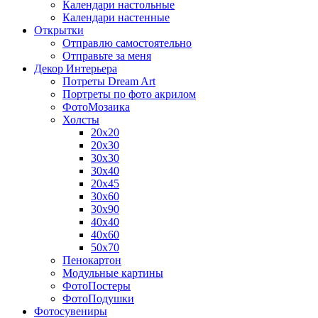
Календари настольные
Календари настенные
Открытки
Отправлю самостоятельно
Отправьте за меня
Декор Интерьера
Потреты Dream Art
Портреты по фото акрилом
ФотоМозаика
Холсты
20х20
20х30
30х30
30х40
20х45
30х60
30х90
40х40
40х60
50х70
Пенокартон
Модульные картины
ФотоПостеры
ФотоПодушки
Фотоcувениры