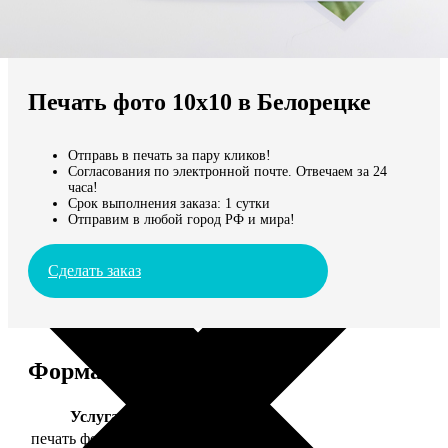
Не нашли Ваш город?
Мы доставляем по всему миру
Печать фото 10х10 в Белорецке
Продолжить без города
Отправь в печать за пару кликов!
Согласования по электронной почте. Отвечаем за 24
часа!
Срок выполнения заказа: 1 сутки
Отправим в любой город РФ и мира!
Сделать заказ
Форматы и цены
Услуга
Цена, руб.
печать фото 10х10
19