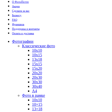
О ФотоПочте
Акции
Сделаем за вас
Бизнесу
FAQ
Франшиза
Поддержка и контакты
Оплата и доставка
Фотографии
Классические фото
10х10
10х15
13х18
15х15
15х20
20х20
20х30
30х30
30х40
А4
Фото в рамке
10х10
10×15
13×18