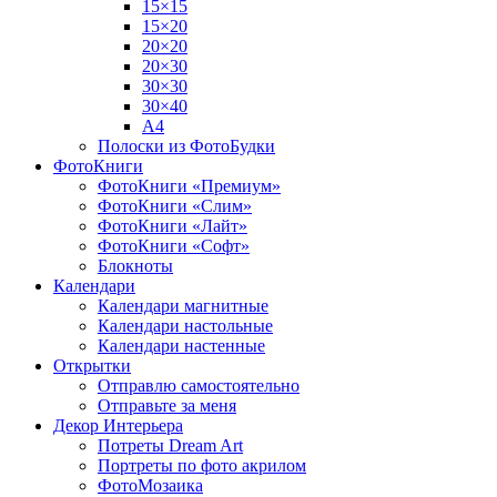
15×15
15×20
20×20
20×30
30×30
30×40
A4
Полоски из ФотоБудки
ФотоКниги
ФотоКниги «Премиум»
ФотоКниги «Слим»
ФотоКниги «Лайт»
ФотоКниги «Софт»
Блокноты
Календари
Календари магнитные
Календари настольные
Календари настенные
Открытки
Отправлю самостоятельно
Отправьте за меня
Декор Интерьера
Потреты Dream Art
Портреты по фото акрилом
ФотоМозаика