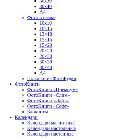
30х30
30х40
А4
Фото в рамке
10х10
10×15
13×18
15×15
15×20
20×20
20×30
30×30
30×40
A4
Полоски из ФотоБудки
ФотоКниги
ФотоКниги «Премиум»
ФотоКниги «Слим»
ФотоКниги «Лайт»
ФотоКниги «Софт»
Блокноты
Календари
Календари магнитные
Календари настольные
Календари настенные