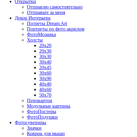
Открытки
Отправлю самостоятельно
Отправьте за меня
Декор Интерьера
Потреты Dream Art
Портреты по фото акрилом
ФотоМозаика
Холсты
20х20
20х30
30х30
30х40
20х45
30х60
30х90
40х40
40х60
50х70
Пенокартон
Модульные картины
ФотоПостеры
ФотоПодушки
Фотоcувениры
Значки
Коврик для мыши