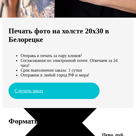
Не нашли Ваш город?
Мы доставляем по всему миру
Печать фото на холсте 20х30 в
Продолжить без города
Белорецке
Отправь в печать за пару кликов!
Согласования по электронной почте. Отвечаем за 24
часа!
Срок выполнения заказа: 1 сутки
Отправим в любой город РФ и мира!
Сделать заказ
Форматы и цены
Услуга
Цена, руб.