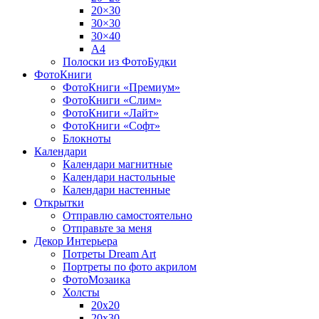
20×30
30×30
30×40
A4
Полоски из ФотоБудки
ФотоКниги
ФотоКниги «Премиум»
ФотоКниги «Слим»
ФотоКниги «Лайт»
ФотоКниги «Софт»
Блокноты
Календари
Календари магнитные
Календари настольные
Календари настенные
Открытки
Отправлю самостоятельно
Отправьте за меня
Декор Интерьера
Потреты Dream Art
Портреты по фото акрилом
ФотоМозаика
Холсты
20х20
20х30