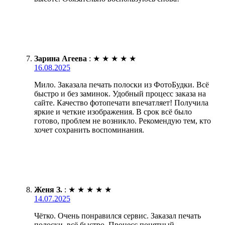
Зарина Агеева
:
★
★
★
★
★
16.08.2025
Мило. Заказала печать полоски из ФотоБудки. Всё
быстро и без заминок. Удобный процесс заказа на
сайте. Качество фотопечати впечатляет! Получила
яркие и четкие изображения. В срок всё было
готово, проблем не возникло. Рекомендую тем, кто
хочет сохранить воспоминания.
Женя З.
:
★
★
★
★
★
14.07.2025
Чётко. Очень понравился сервис. Заказал печать
полоски, всё быстро. Процесс понятный —