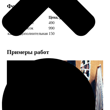
Форматы и цены
Услуга
Цена, руб.
4 фото полоски
490
8 фото полосок
990
каждая дополнительная
150
Примеры работ