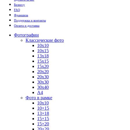
Бизнесу
FAQ
Франшиза
Поддержка и контакты
Оплата и доставка
Фотографии
Классические фото
10х10
10х15
13х18
15х15
15х20
20х20
20х30
30х30
30х40
А4
Фото в рамке
10х10
10×15
13×18
15×15
15×20
20×20