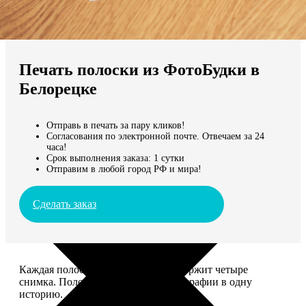
Не нашли Ваш город?
Мы доставляем по всему миру
Печать полоски из ФотоБудки в
Продолжить без города
Белорецке
Отправь в печать за пару кликов!
Согласования по электронной почте. Отвечаем за 24
часа!
Срок выполнения заказа: 1 сутки
Отправим в любой город РФ и мира!
Сделать заказ
Каждая полоска размером 5*20 содержит четыре
снимка. Полоски объединяют фотографии в одну
историю.