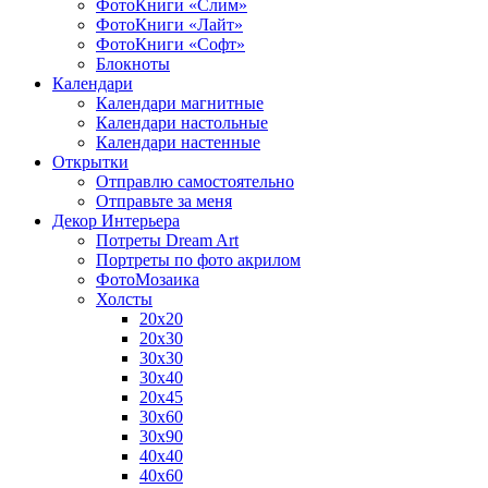
ФотоКниги «Слим»
ФотоКниги «Лайт»
ФотоКниги «Софт»
Блокноты
Календари
Календари магнитные
Календари настольные
Календари настенные
Открытки
Отправлю самостоятельно
Отправьте за меня
Декор Интерьера
Потреты Dream Art
Портреты по фото акрилом
ФотоМозаика
Холсты
20х20
20х30
30х30
30х40
20х45
30х60
30х90
40х40
40х60