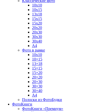
Классические фото
10х10
10х15
13х18
15х15
15х20
20х20
20х30
30х30
30х40
А4
Фото в рамке
10х10
10×15
13×18
15×15
15×20
20×20
20×30
30×30
30×40
A4
Полоски из ФотоБудки
ФотоКниги
ФотоКниги «Премиум»