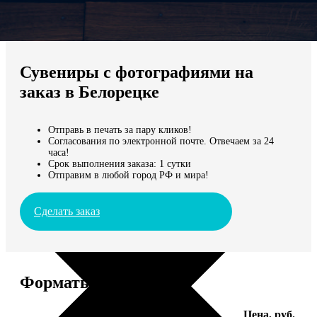
Не нашли Ваш город?
Мы доставляем по всему миру
Сувениры с фотографиями на
Продолжить без города
заказ в Белорецке
Отправь в печать за пару кликов!
Согласования по электронной почте. Отвечаем за 24
часа!
Срок выполнения заказа: 1 сутки
Отправим в любой город РФ и мира!
Сделать заказ
Форматы и цены
Услуга
Цена, руб.