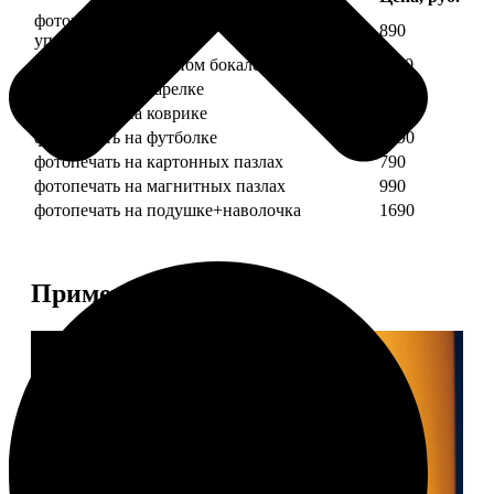
фотопечать на кружке + подарочная
890
упаковка
фотопечать на пивном бокале
1190
фотопечать на тарелке
1190
фотопечать на коврике
690
фотопечать на футболке
1490
фотопечать на картонных пазлах
790
фотопечать на магнитных пазлах
990
фотопечать на подушке+наволочка
1690
Примеры работ