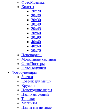
ФотоМозаика
Холсты
20х20
20х30
30х30
30х40
20х45
30х60
30х90
40х40
40х60
50х70
Пенокартон
Модульные картины
ФотоПостеры
ФотоПодушки
Фотоcувениры
Значки
Коврик для мыши
Кружки
Новогодние шары
Пазл картонный
Тарелки
Магниты
Пазлы магнитные