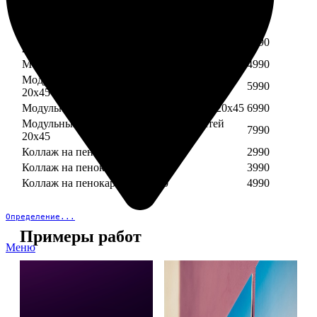
Модульный пенокартон из трех частей 30х40
3890
Модульный пенокартон из трех частей 20х45
2990
Модульный пенокартон из четырех частей
3990
20х45
Модульный пенокартон из пяти частей 20х45
4990
Модульный пенокартон из шести частей
5990
20х45
Модульный пенокартон из семи частей 20х45
6990
Модульный пенокартон из восьми частей
7990
20х45
Коллаж на пенокартоне 30х30
2990
Коллаж на пенокартоне 30х60
3990
Коллаж на пенокартоне 30х90
4990
Определение...
Примеры работ
Меню