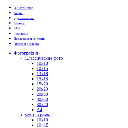
О ФотоПочте
Акции
Сделаем за вас
Бизнесу
FAQ
Франшиза
Поддержка и контакты
Оплата и доставка
Фотографии
Классические фото
10х10
10х15
13х18
15х15
15х20
20х20
20х30
30х30
30х40
А4
Фото в рамке
10х10
10×15