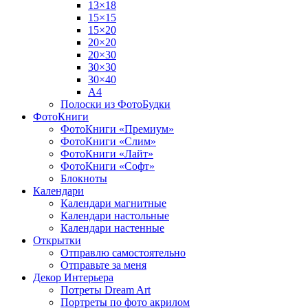
13×18
15×15
15×20
20×20
20×30
30×30
30×40
A4
Полоски из ФотоБудки
ФотоКниги
ФотоКниги «Премиум»
ФотоКниги «Слим»
ФотоКниги «Лайт»
ФотоКниги «Софт»
Блокноты
Календари
Календари магнитные
Календари настольные
Календари настенные
Открытки
Отправлю самостоятельно
Отправьте за меня
Декор Интерьера
Потреты Dream Art
Портреты по фото акрилом