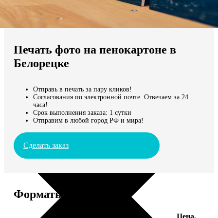
Не нашли Ваш город?
Мы доставляем по всему миру
Печать фото на пенокартоне в
Продолжить без города
Белорецке
Отправь в печать за пару кликов!
Согласования по электронной почте. Отвечаем за 24
часа!
Срок выполнения заказа: 1 сутки
Отправим в любой город РФ и мира!
Сделать заказ
Форматы и цены
Цена,