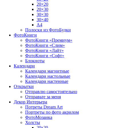
20×20
20×30
30×30
30×40
A4
Полоски из ФотоБудки
ФотоКниги
ФотоКниги «Премиум»
ФотоКниги «Слим»
ФотоКниги «Лайт»
ФотоКниги «Софт»
Блокноты
Календари
Календари магнитные
Календари настольные
Календари настенные
Открытки
Отправлю самостоятельно
Отправьте за меня
Декор Интерьера
Потреты Dream Art
Портреты по фото акрилом
ФотоМозаика
Холсты
20х20