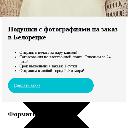
Не нашли Ваш город?
Мы доставляем по всему миру
Подушки с фотографиями на заказ
Продолжить без города
в Белорецке
Отправь в печать за пару кликов!
Согласования по электронной почте. Отвечаем за 24
часа!
Срок выполнения заказа: 1 сутки
Отправим в любой город РФ и мира!
Сделать заказ
Форматы и цены
Услуга
Цена, руб.