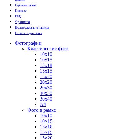
Сделаем за вас
Бизнесу
FAQ
Франшиза
Поддержка и контакты
Оплата и доставка
Фотографии
Классические фото
10х10
10х15
13х18
15х15
15х20
20х20
20х30
30х30
30х40
А4
Фото в рамке
10х10
10×15
13×18
15×15
15×20