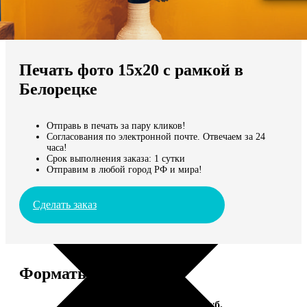
Не нашли Ваш город?
Мы доставляем по всему миру
Печать фото 15х20 с рамкой в
Продолжить без города
Белорецке
Отправь в печать за пару кликов!
Согласования по электронной почте. Отвечаем за 24
часа!
Срок выполнения заказа: 1 сутки
Отправим в любой город РФ и мира!
Сделать заказ
Форматы и цены
Услуга
Цена, руб.