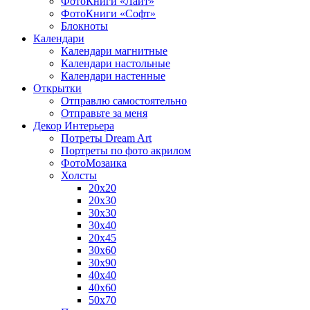
ФотоКниги «Лайт»
ФотоКниги «Софт»
Блокноты
Календари
Календари магнитные
Календари настольные
Календари настенные
Открытки
Отправлю самостоятельно
Отправьте за меня
Декор Интерьера
Потреты Dream Art
Портреты по фото акрилом
ФотоМозаика
Холсты
20х20
20х30
30х30
30х40
20х45
30х60
30х90
40х40
40х60
50х70