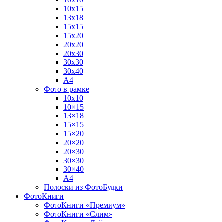
10х15
13х18
15х15
15х20
20х20
20х30
30х30
30х40
А4
Фото в рамке
10х10
10×15
13×18
15×15
15×20
20×20
20×30
30×30
30×40
A4
Полоски из ФотоБудки
ФотоКниги
ФотоКниги «Премиум»
ФотоКниги «Слим»