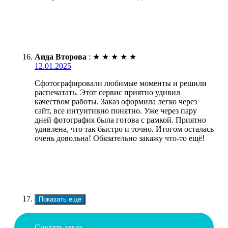
Аида Второва
:
★
★
★
★
★
12.01.2025
Сфотографировали любимые моменты и решили
распечатать. Этот сервис приятно удивил
качеством работы. Заказ оформила легко через
сайт, все интуитивно понятно. Уже через пару
дней фотография была готова с рамкой. Приятно
удивлена, что так быстро и точно. Итогом осталась
очень довольна! Обязательно закажу что-то ещё!
Показать еще
Сделать заказ