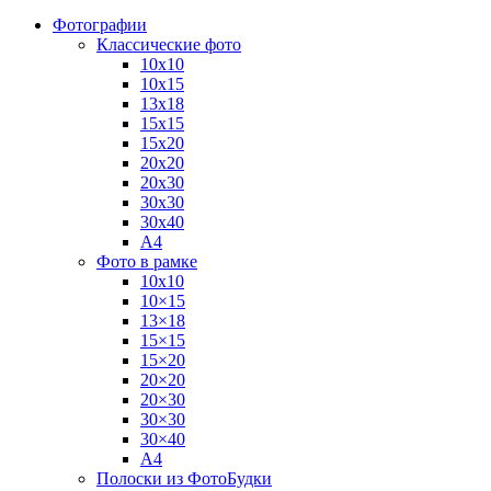
Фотографии
Классические фото
10х10
10х15
13х18
15х15
15х20
20х20
20х30
30х30
30х40
А4
Фото в рамке
10х10
10×15
13×18
15×15
15×20
20×20
20×30
30×30
30×40
A4
Полоски из ФотоБудки