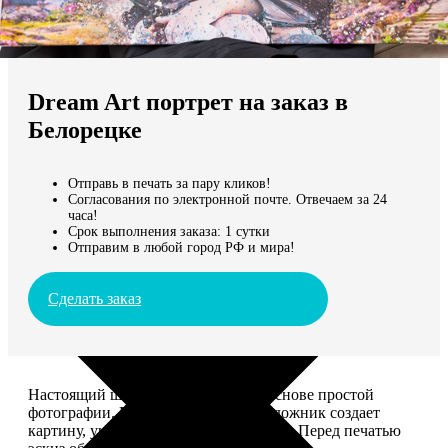
Не нашли Ваш город?
Мы доставляем по всему миру
Dream Art портрет на заказ в
Продолжить без города
Белорецке
Отправь в печать за пару кликов!
Согласования по электронной почте. Отвечаем за 24
часа!
Срок выполнения заказа: 1 сутки
Отправим в любой город РФ и мира!
Сделать заказ
Настоящий шедевр, сделанный на основе простой
фотографии. Профессиональный художник создает
картину, учитывая ваши комментарии. Перед печатью