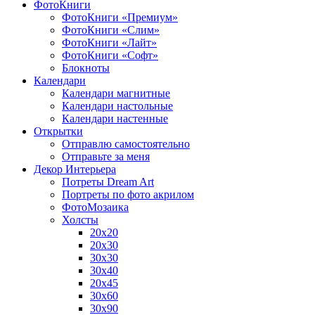
ФотоКниги
ФотоКниги «Премиум»
ФотоКниги «Слим»
ФотоКниги «Лайт»
ФотоКниги «Софт»
Блокноты
Календари
Календари магнитные
Календари настольные
Календари настенные
Открытки
Отправлю самостоятельно
Отправьте за меня
Декор Интерьера
Потреты Dream Art
Портреты по фото акрилом
ФотоМозаика
Холсты
20х20
20х30
30х30
30х40
20х45
30х60
30х90