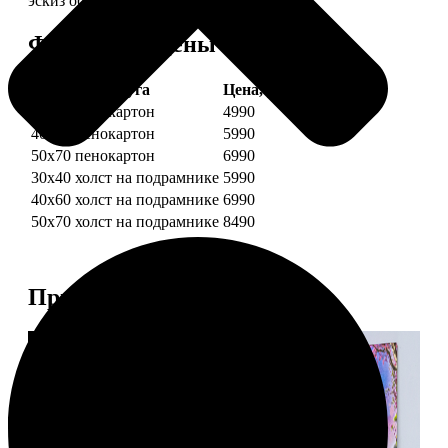
эскиз обязательно согласуем с вами.
Форматы и цены
Услуга
Цена, руб.
30х40 пенокартон
4990
40х60 пенокартон
5990
50х70 пенокартон
6990
30х40 холст на подрамнике
5990
40х60 холст на подрамнике
6990
50х70 холст на подрамнике
8490
Примеры работ