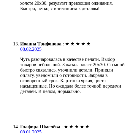
холсте 20х30, результат превзошел ожидания.
Быстро, четко, с вниманием к деталям!
Иоанна Трифонова
:
★
★
★
★
★
08.02.2025
Чуть разочаровалась в качестве печати. Выбор
товаров небольшой. Заказала холст 20х30. Со мной
быстро связались, уточнили детали. Приняли
оплату, уведомили о готовности. Забрала в
оговоренный срок. Картинка яркая, цвета
насыщенные. Но ожидала более точной передачи
деталей. В целом, нормально.
Глафира Шмелёва
:
★
★
★
★
★
08.01.2025