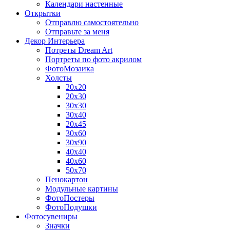
Календари настенные
Открытки
Отправлю самостоятельно
Отправьте за меня
Декор Интерьера
Потреты Dream Art
Портреты по фото акрилом
ФотоМозаика
Холсты
20х20
20х30
30х30
30х40
20х45
30х60
30х90
40х40
40х60
50х70
Пенокартон
Модульные картины
ФотоПостеры
ФотоПодушки
Фотоcувениры
Значки