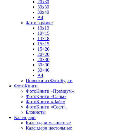
20х30
30х30
30х40
А4
Фото в рамке
10х10
10×15
13×18
15×15
15×20
20×20
20×30
30×30
30×40
A4
Полоски из ФотоБудки
ФотоКниги
ФотоКниги «Премиум»
ФотоКниги «Слим»
ФотоКниги «Лайт»
ФотоКниги «Софт»
Блокноты
Календари
Календари магнитные
Календари настольные