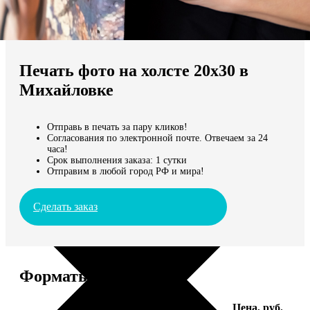
Не нашли Ваш город?
Мы доставляем по всему миру
Печать фото на холсте 20х30 в
Продолжить без города
Михайловке
Отправь в печать за пару кликов!
Согласования по электронной почте. Отвечаем за 24
часа!
Срок выполнения заказа: 1 сутки
Отправим в любой город РФ и мира!
Сделать заказ
Форматы и цены
Услуга
Цена, руб.