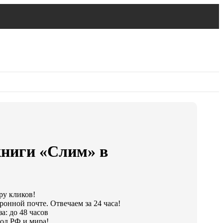
книги «Слим» в
ру кликов!
ронной почте. Отвечаем за 24 часа!
а: до 48 часов
од РФ и мира!