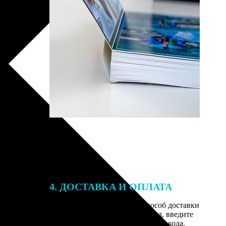
4. ДОСТАВКА И ОПЛАТА
той. После
Введите адрес и выберите способ доставки
 на email с
заказа. Если у вас есть промокод, введите
вим заказ
его в специальное поле для промокода.