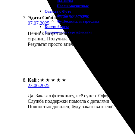
Магниты
Пазлы магнитные
Одежда с Фото
Футболки детские
Эдита Соболева
:
★
★
★
★
★
Футболки для взрослых
07.07.2025
Бьюти-боксы
Подарочные сертификаты
Ценник на фотокнигу кажется приемлемым. Оформл
страниц. Получила свою работу быстро, точно в сро
Результат просто впечатлил, все детали на месте. 
Кай
:
★
★
★
★
★
23.06.2025
Да. Заказал фотокнигу, всё супер. Оформление на 
Служба поддержки помогла с деталями, всё объясн
Полностью доволен, буду заказывать ещё. Рекомен