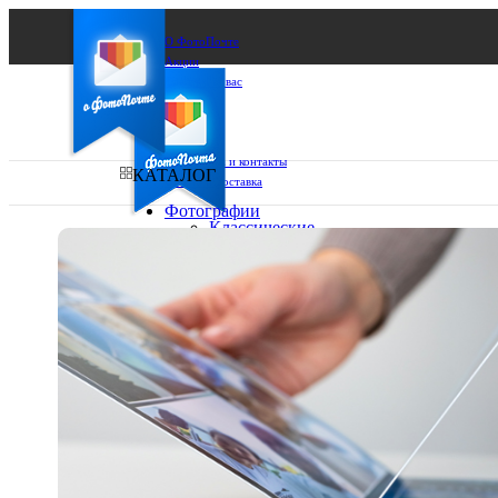
О ФотоПочте
Акции
Сделаем за вас
Бизнесу
FAQ
Франшиза
Поддержка и контакты
КАТАЛОГ
Оплата и доставка
Фотографии
Классические
фото
Ваш город:
10х10
10х15
Ваш регион доставки
13х18
15х15
Выберите из списка:
15х20
20х20
20х30
30х30
30х40
А4
Фото
в