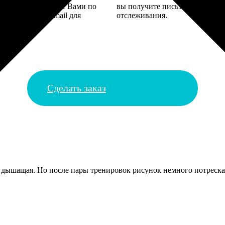
 могут связаться с Вами по
вы получите письмо с трек-но
телефону или email для
отслеживания.
я деталей.
Сделать заказ
ь дышащая. Но после пары тренировок рисунок немного потрескал