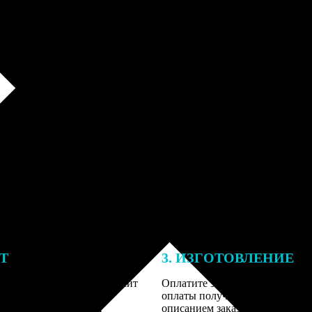
ЕТ
3. ИЗГОТОВЛЕНИЕ
тоимость ФотоКниги зависит
Оплатите заказ банковской кар
ва страниц. В процессе
оплаты получите подтверждение
заказа к печати наши
описанием заказа. Когда отпра