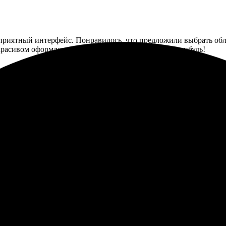
 приятный интерфейс. Понравилось, что предложили выбрать обло
красивом оформлении. Обязательно закажу еще что-нибудь!
ко, сайт интуитивно понятный. Быстро выбрала шаблон и загрузи
кие. Понравилось, что есть много вариантов оформления. Рекоме