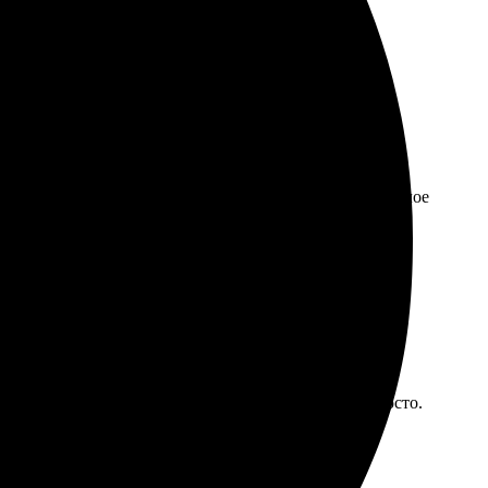
сё выполнено аккуратно и в срок.
высоте, цвета яркие. Быстрая доставка, все пришло целое
радовал. Загружала фото через сайт – удобно и просто.
оваться их услугами.