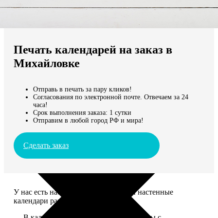
Не нашли Ваш город?
Мы доставляем по всему миру
Печать календарей на заказ в
Продолжить без города
Михайловке
Отправь в печать за пару кликов!
Согласования по электронной почте. Отвечаем за 24
часа!
Срок выполнения заказа: 1 сутки
Отправим в любой город РФ и мира!
Сделать заказ
У нас есть настольные, магнитные и настенные
календари разных размеров.
— В календаре 13 листов: обложка+листы с