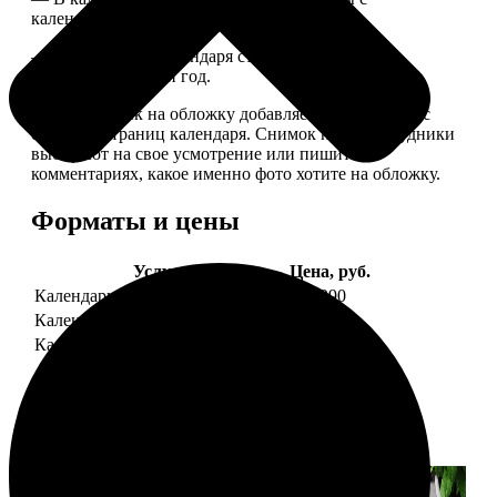
календарной сеткой.
— Обложка для календаря стандартная, дизайн
обновляем каждый год.
— В кружочек на обложку добавляем фотографию с
одной из страниц календаря. Снимок наши сотрудники
выбирают на свое усмотрение или пишите в
комментариях, какое именно фото хотите на обложку.
Форматы и цены
Услуга
Цена, руб.
Календарь настенный
от 1290
Календарь "домик"
890
Календарь магнитный отрывной
от 790
Примеры работ