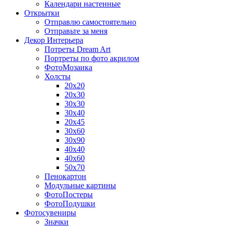
Календари настенные
Открытки
Отправлю самостоятельно
Отправьте за меня
Декор Интерьера
Потреты Dream Art
Портреты по фото акрилом
ФотоМозаика
Холсты
20х20
20х30
30х30
30х40
20х45
30х60
30х90
40х40
40х60
50х70
Пенокартон
Модульные картины
ФотоПостеры
ФотоПодушки
Фотоcувениры
Значки