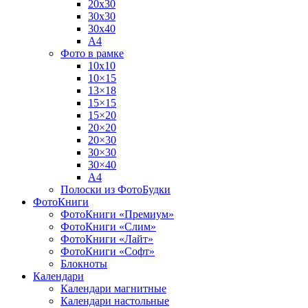
20х30
30х30
30х40
А4
Фото в рамке
10х10
10×15
13×18
15×15
15×20
20×20
20×30
30×30
30×40
A4
Полоски из ФотоБудки
ФотоКниги
ФотоКниги «Премиум»
ФотоКниги «Слим»
ФотоКниги «Лайт»
ФотоКниги «Софт»
Блокноты
Календари
Календари магнитные
Календари настольные