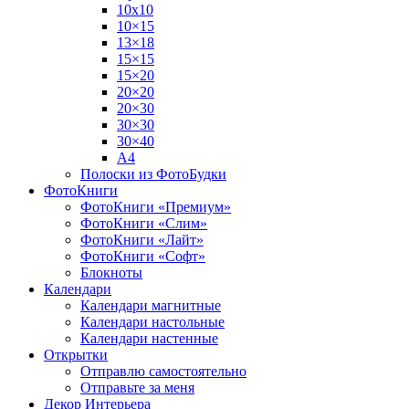
10х10
10×15
13×18
15×15
15×20
20×20
20×30
30×30
30×40
A4
Полоски из ФотоБудки
ФотоКниги
ФотоКниги «Премиум»
ФотоКниги «Слим»
ФотоКниги «Лайт»
ФотоКниги «Софт»
Блокноты
Календари
Календари магнитные
Календари настольные
Календари настенные
Открытки
Отправлю самостоятельно
Отправьте за меня
Декор Интерьера