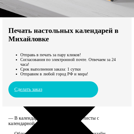
Не нашли Ваш город?
Мы доставляем по всему миру
Печать настольных календарей в
Продолжить без города
Михайловке
Отправь в печать за пару кликов!
Согласования по электронной почте. Отвечаем за 24
часа!
Срок выполнения заказа: 1 сутки
Отправим в любой город РФ и мира!
Сделать заказ
— В календаре 13 листов: обложка+листы с
календарной сеткой.
— Обложка для календаря стандартная, дизайн