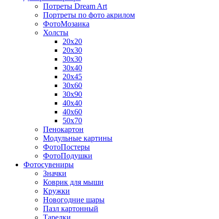
Потреты Dream Art
Портреты по фото акрилом
ФотоМозаика
Холсты
20х20
20х30
30х30
30х40
20х45
30х60
30х90
40х40
40х60
50х70
Пенокартон
Модульные картины
ФотоПостеры
ФотоПодушки
Фотоcувениры
Значки
Коврик для мыши
Кружки
Новогодние шары
Пазл картонный
Тарелки