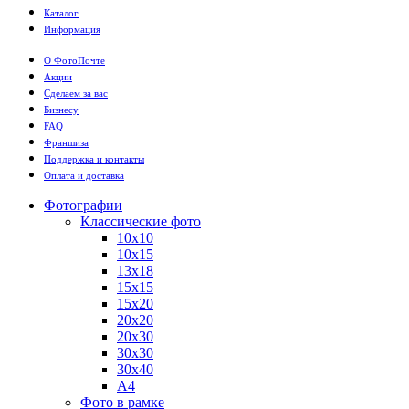
Каталог
Информация
О ФотоПочте
Акции
Сделаем за вас
Бизнесу
FAQ
Франшиза
Поддержка и контакты
Оплата и доставка
Фотографии
Классические фото
10х10
10х15
13х18
15х15
15х20
20х20
20х30
30х30
30х40
А4
Фото в рамке