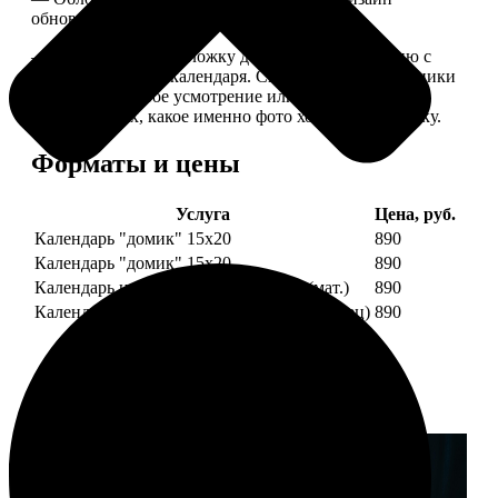
обновляем каждый год.
— В кружочек на обложку добавляем фотографию с
одной из страниц календаря. Снимок наши сотрудники
выбирают на свое усмотрение или пишите в
комментариях, какое именно фото хотите на обложку.
Форматы и цены
Услуга
Цена, руб.
Календарь "домик" 15х20
890
Календарь "домик" 15х20
890
Календарь настольный А5 210х148 (мат.)
890
Календарь настольный А5 210х148 (глянец)
890
Примеры работ