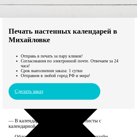
Не нашли Ваш город?
Мы доставляем по всему миру
Печать настенных календарей в
Продолжить без города
Михайловке
Отправь в печать за пару кликов!
Согласования по электронной почте. Отвечаем за 24
часа!
Срок выполнения заказа: 1 сутки
Отправим в любой город РФ и мира!
Сделать заказ
— В календаре 13 листов: обложка+листы с
календарной сеткой.
— Обложка для календаря стандартная, дизайн