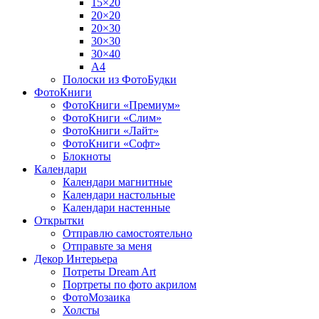
15×20
20×20
20×30
30×30
30×40
A4
Полоски из ФотоБудки
ФотоКниги
ФотоКниги «Премиум»
ФотоКниги «Слим»
ФотоКниги «Лайт»
ФотоКниги «Софт»
Блокноты
Календари
Календари магнитные
Календари настольные
Календари настенные
Открытки
Отправлю самостоятельно
Отправьте за меня
Декор Интерьера
Потреты Dream Art
Портреты по фото акрилом
ФотоМозаика
Холсты