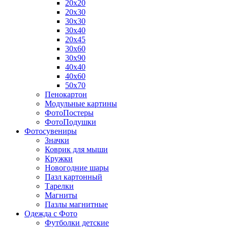
20х20
20х30
30х30
30х40
20х45
30х60
30х90
40х40
40х60
50х70
Пенокартон
Модульные картины
ФотоПостеры
ФотоПодушки
Фотоcувениры
Значки
Коврик для мыши
Кружки
Новогодние шары
Пазл картонный
Тарелки
Магниты
Пазлы магнитные
Одежда с Фото
Футболки детские