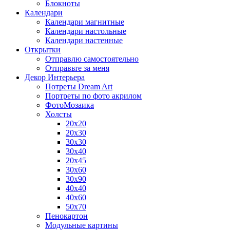
Блокноты
Календари
Календари магнитные
Календари настольные
Календари настенные
Открытки
Отправлю самостоятельно
Отправьте за меня
Декор Интерьера
Потреты Dream Art
Портреты по фото акрилом
ФотоМозаика
Холсты
20х20
20х30
30х30
30х40
20х45
30х60
30х90
40х40
40х60
50х70
Пенокартон
Модульные картины