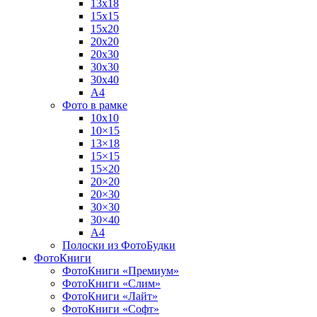
13х18
15х15
15х20
20х20
20х30
30х30
30х40
А4
Фото в рамке
10х10
10×15
13×18
15×15
15×20
20×20
20×30
30×30
30×40
A4
Полоски из ФотоБудки
ФотоКниги
ФотоКниги «Премиум»
ФотоКниги «Слим»
ФотоКниги «Лайт»
ФотоКниги «Софт»