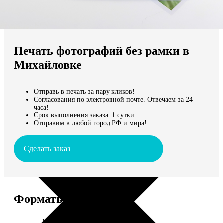
Не нашли Ваш город?
Мы доставляем по всему миру
Печать фотографий без рамки в
Продолжить без города
Михайловке
Отправь в печать за пару кликов!
Согласования по электронной почте. Отвечаем за 24
часа!
Срок выполнения заказа: 1 сутки
Отправим в любой город РФ и мира!
Сделать заказ
Форматы и цены
Услуга
Цена, руб.