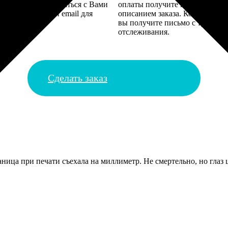
алисты могут связаться с Вами
оплаты получите подтверждение
му телефону или email для
описанием заказа. Когда отпра
я деталей.
вы получите письмо с трек-но
отслеживания.
Сделать заказ
ница при печати съехала на миллиметр. Не смертельно, но глаз це