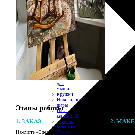
30х40
20х45
30х60
30х90
40х40
40х60
50х70
Пенокартон
Модульные
картины
ФотоПостеры
ФотоПодушки
Фотоcувениры
Значки
Коврик
для
мыши
Кружки
Новогодние
шары
Этапы работы
Пазл
картонный
1. ЗАКАЗ
2. МАК
Тарелки
Магниты
Пазлы
Нажмите «Сделать заказ», выберите
В процессе 