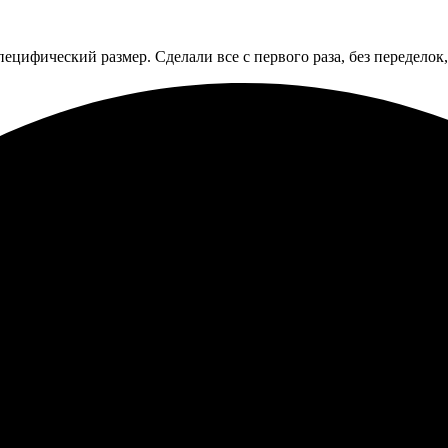
ецифический размер. Сделали все с первого раза, без переделок
ли потрясающе! Заказал по фото, всё выполнено точно и быстро
 Очень доволен результатом, рекомендую тем, кто ценит профес
а портрет по фотографии. Процесс оформления прост и понятен. 
ать ещё!