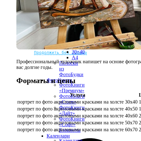
рамке
10х10
10×15
13×18
15×15
15×20
20×20
20×30
Не нашли Ваш город?
Мы доставляем по всему миру
30×30
30×40
Продолжить без города
A4
Профессиональный художник напишет на основе фотограф
Полоски
вас долгие годы.
из
ФотоБудки
Форматы и цены
ФотоКниги
ФотоКниги
«Премиум»
Услуга
ФотоКниги
портрет по фото акриловыми красками на холсте 30х40
«Слим»
ФотоКниги
портрет по фото акриловыми красками на холсте 40х50
«Лайт»
портрет по фото акриловыми красками на холсте 40х60
ФотоКниги
портрет по фото акриловыми красками на холсте 50х70
«Софт»
портрет по фото акриловыми красками на холсте 60х70
Блокноты
Календари
Календари