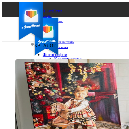
О ФотоПочте
Акции
Сделаем за вас
Бизнесу
FAQ
Франшиза
Поддержка и контакты
КАТАЛОГ
Оплата и доставка
Фотографии
Классические
фото
Ваш город:
10х10
10х15
Ваш регион доставки
13х18
15х15
Выберите из списка:
15х20
20х20
20х30
30х30
30х40
А4
Фото
в