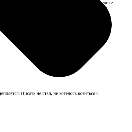
 на email с
заказа. Если у вас есть промокод, введите
вим заказ
его в специальное поле для промокода.
мером для
пляется. Писать не стал, не хотелось возиться с