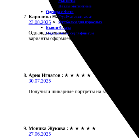
Магниты
Пазлы магнитные
Одежда с Фото
Футболки детские
Каролина Навальная
:
★
★
★
★
★
Футболки для взрослых
23.08.2025
Бьюти-боксы
Однажды решила заказать портреты по фотографии
Подарочные сертификаты
варианты оформления. Качество получившихся рабо
Арно Игнатов
:
★
★
★
★
★
30.07.2025
Получили шикарные портреты на заказ. Процесс офо
Моника Жукова
:
★
★
★
★
★
27.06.2025