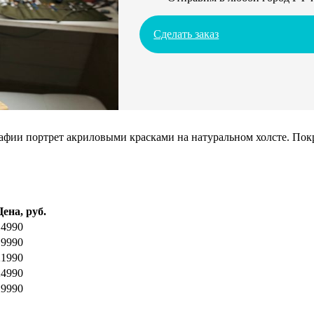
Сделать заказ
ии портрет акриловыми красками на натуральном холсте. Покрое
Цена, руб.
14990
19990
21990
24990
29990