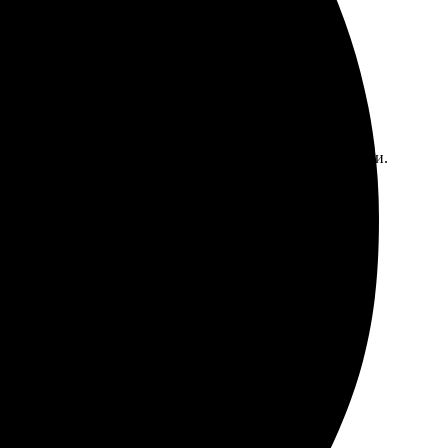
ажения. Приятно порадовали приемлемые цены и скидки.
и заранее обговорили. Рекомендую всем, кто ищет
ения и качество печати. Все очень аккуратно и
планированный срок. Рекомендую всем!