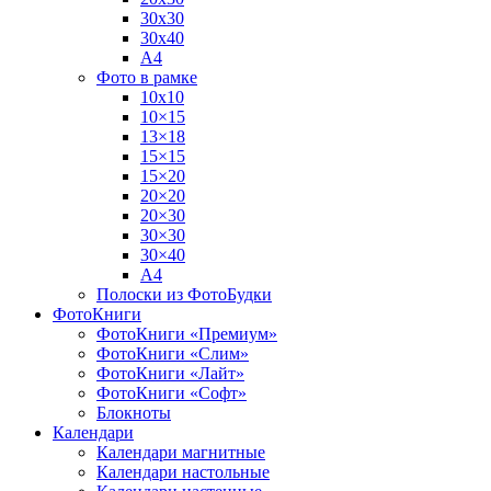
30х30
30х40
А4
Фото в рамке
10х10
10×15
13×18
15×15
15×20
20×20
20×30
30×30
30×40
A4
Полоски из ФотоБудки
ФотоКниги
ФотоКниги «Премиум»
ФотоКниги «Слим»
ФотоКниги «Лайт»
ФотоКниги «Софт»
Блокноты
Календари
Календари магнитные
Календари настольные