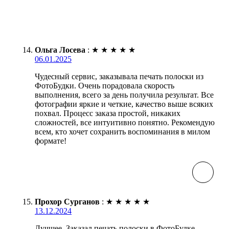
Ольга Лосева
:
★
★
★
★
★
06.01.2025
Чудесный сервис, заказывала печать полоски из
ФотоБудки. Очень порадовала скорость
выполнения, всего за день получила результат. Все
фотографии яркие и четкие, качество выше всяких
похвал. Процесс заказа простой, никаких
сложностей, все интуитивно понятно. Рекомендую
всем, кто хочет сохранить воспоминания в милом
формате!
Прохор Сурганов
:
★
★
★
★
★
13.12.2024
Лучшее. Заказал печать полоски в ФотоБудке.