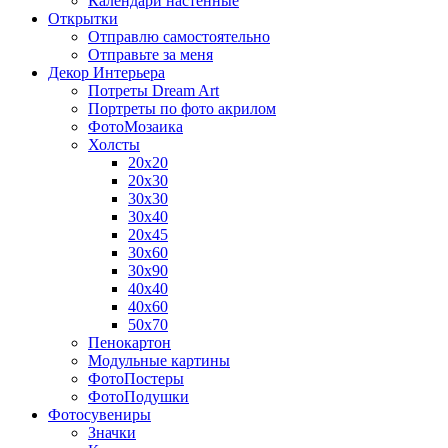
Календари настенные
Открытки
Отправлю самостоятельно
Отправьте за меня
Декор Интерьера
Потреты Dream Art
Портреты по фото акрилом
ФотоМозаика
Холсты
20х20
20х30
30х30
30х40
20х45
30х60
30х90
40х40
40х60
50х70
Пенокартон
Модульные картины
ФотоПостеры
ФотоПодушки
Фотоcувениры
Значки