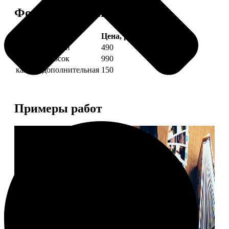
Форматы и цены
Услуга
Цена, руб.
4 фото полоски
490
8 фото полосок
990
каждая дополнительная
150
Примеры работ