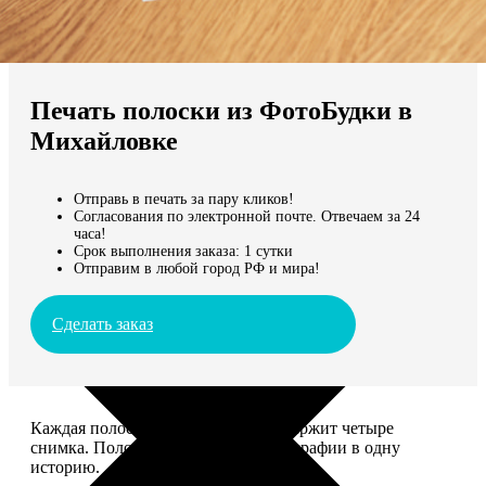
Не нашли Ваш город?
Мы доставляем по всему миру
Печать полоски из ФотоБудки в
Продолжить без города
Михайловке
Отправь в печать за пару кликов!
Согласования по электронной почте. Отвечаем за 24
часа!
Срок выполнения заказа: 1 сутки
Отправим в любой город РФ и мира!
Сделать заказ
Каждая полоска размером 5*20 содержит четыре
снимка. Полоски объединяют фотографии в одну
историю.