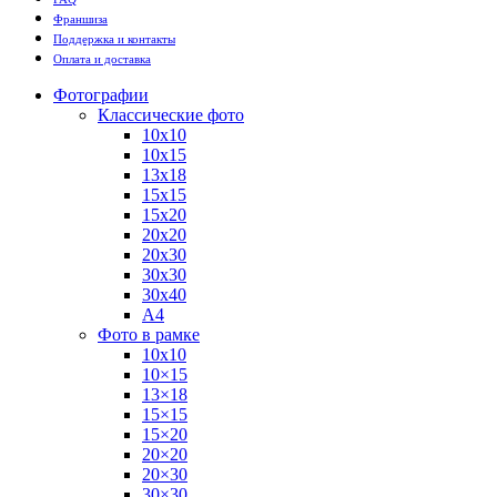
Франшиза
Поддержка и контакты
Оплата и доставка
Фотографии
Классические фото
10х10
10х15
13х18
15х15
15х20
20х20
20х30
30х30
30х40
А4
Фото в рамке
10х10
10×15
13×18
15×15
15×20
20×20
20×30
30×30