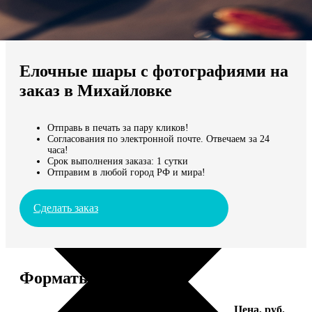
Не нашли Ваш город?
Мы доставляем по всему миру
Елочные шары с фотографиями на
Продолжить без города
заказ в Михайловке
Отправь в печать за пару кликов!
Согласования по электронной почте. Отвечаем за 24
часа!
Срок выполнения заказа: 1 сутки
Отправим в любой город РФ и мира!
Сделать заказ
Форматы и цены
Услуга
Цена, руб.