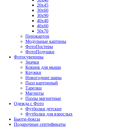
20х45
30х60
30х90
40х40
40х60
50х70
Пенокартон
Модульные картины
ФотоПостеры
ФотоПодушки
Фотоcувениры
Значки
Коврик для мыши
Кружки
Новогодние шары
Пазл картонный
Тарелки
Магниты
Пазлы магнитные
Одежда с Фото
Футболки детские
Футболки для взрослых
Бьюти-боксы
Подарочные сертификаты