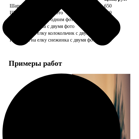
Шарик елочный с 1 фото
650
Шарик елочный с 2 фото
699
Шарик-шкатулка с одним фото
650
Шарик-шкатулка с двумя фото
699
Подвеска на елку колокольчик с двумя фото
590
Подвеска на елку снежинка с двумя фото
590
Примеры работ