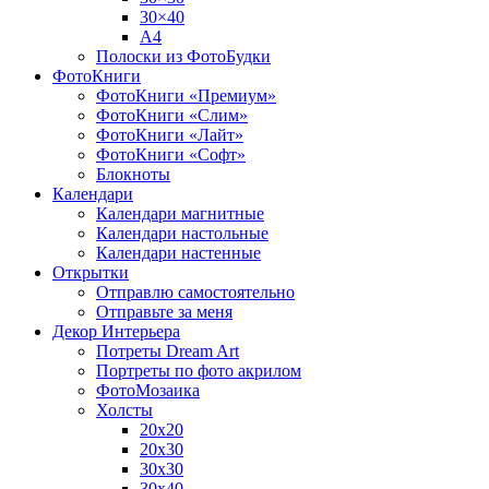
30×40
A4
Полоски из ФотоБудки
ФотоКниги
ФотоКниги «Премиум»
ФотоКниги «Слим»
ФотоКниги «Лайт»
ФотоКниги «Софт»
Блокноты
Календари
Календари магнитные
Календари настольные
Календари настенные
Открытки
Отправлю самостоятельно
Отправьте за меня
Декор Интерьера
Потреты Dream Art
Портреты по фото акрилом
ФотоМозаика
Холсты
20х20
20х30
30х30
30х40