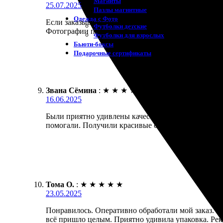
Магниты
25.07.2025
Пазлы магнитные
Одежда с Фото
Если заказывали печать фото 15х15, могу сказать, 
Футболки детские
Фотографии получили в срок, качество на высоте.
Футболки для взрослых
Бьюти-боксы
Подарочные сертификаты
Звана Сёмина
:
★
★
★
★
★
16.06.2025
Были приятно удивлены качеством печати! Заказали
помогали. Получили красивые снимки, отлично впи
Тома О.
:
★
★
★
★
★
23.05.2025
Понравилось. Оперативно обработали мой заказ. Ка
всё пришло целым. Приятно удивила упаковка. Рек