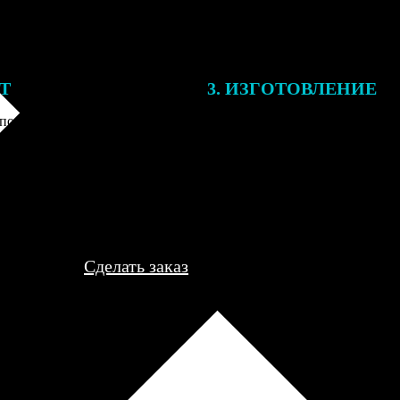
ЕТ
3. ИЗГОТОВЛЕНИЕ
подготовки заказа к печати
Оплатите заказ банковской кар
алисты могут связаться с Вами
оплаты получите подтверждение
му телефону или email для
описанием заказа. Когда отпра
я деталей.
вы получите письмо с трек-но
отслеживания.
Сделать заказ