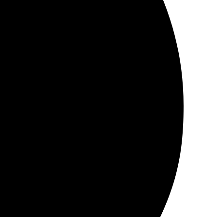
рмления с доставкой не возникло никаких проблем.
ла нужные снимки и выбрала формат. Оформила заказ
рафиями. Качество на высоте, цвета насыщенные и