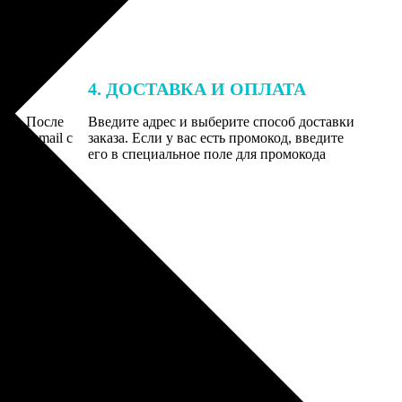
4. ДОСТАВКА И ОПЛАТА
той. После
Введите адрес и выберите способ доставки
 на email с
заказа. Если у вас есть промокод, введите
вим заказ
его в специальное поле для промокода
мером для