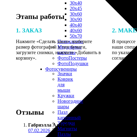
30х40
20х45
30х60
Этапы работы
30х90
40х40
1. ЗАКАЗ
2. МАК
40х60
50х70
Нажмите «Сделать заказ», выберите
В процессе 
Пенокартон
размер фотографий и тип бумаги,
наши специ
Модульные
загрузите снимки, нажмите «Добавить в
по указанно
картины
корзину».
согласовани
ФотоПостеры
ФотоПодушки
Фотоcувениры
Значки
Коврик
для
мыши
Кружки
Новогодние
шары
Отзывы
Пазл
картонный
Тарелки
Габриэлла Алёхина
:
Магниты
07.02.2026
Пазлы