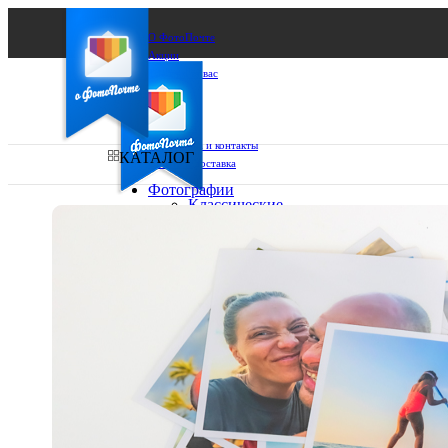
О ФотоПочте
Акции
Сделаем за вас
Бизнесу
FAQ
Франшиза
Поддержка и контакты
КАТАЛОГ
Оплата и доставка
Фотографии
Классические
фото
Ваш город:
10х10
10х15
Ваш регион доставки
13х18
15х15
Выберите из списка:
15х20
20х20
20х30
30х30
30х40
А4
Фото
в