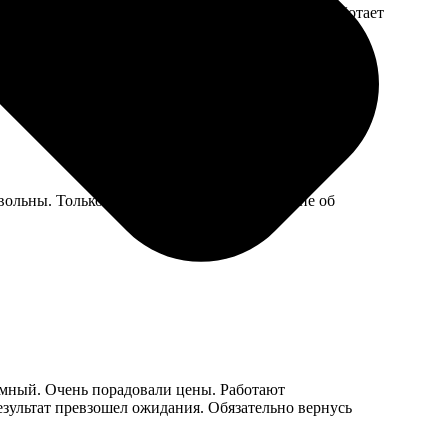
аже смс прислали, что можно забирать. Система работает
вольны. Только мне не прислали уведомление об
омный. Очень порадовали цены. Работают
зультат превзошел ожидания. Обязательно вернусь