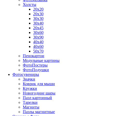
Холсты
20х20
20х30
30х30
30х40
20х45
30х60
30х90
40х40
40х60
50х70
Пенокартон
Модульные картины
ФотоПостеры
ФотоПодушки
Фотоcувениры
Значки
Коврик для мыши
Кружки
Новогодние шары
Пазл картонный
Тарелки
Магниты
Пазлы магнитные