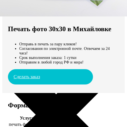
Не нашли Ваш город?
Мы доставляем по всему миру
Печать фото 30х30 в Михайловке
Продолжить без города
Отправь в печать за пару кликов!
Согласования по электронной почте. Отвечаем за 24
часа!
Срок выполнения заказа: 1 сутки
Отправим в любой город РФ и мира!
Сделать заказ
Форматы и цены
Услуга
Цена, руб.
печать фото 30х30
179