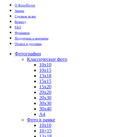
О ФотоПочте
Акции
Сделаем за вас
Бизнесу
FAQ
Франшиза
Поддержка и контакты
Оплата и доставка
Фотографии
Классические фото
10х10
10х15
13х18
15х15
15х20
20х20
20х30
30х30
30х40
А4
Фото в рамке
10х10
10×15
13×18