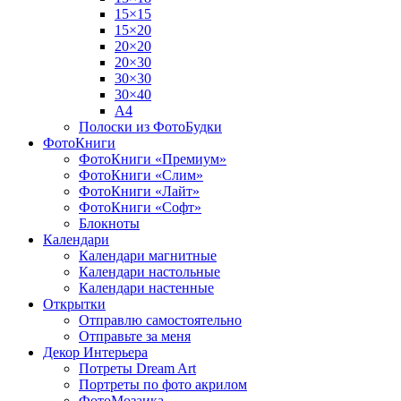
15×15
15×20
20×20
20×30
30×30
30×40
A4
Полоски из ФотоБудки
ФотоКниги
ФотоКниги «Премиум»
ФотоКниги «Слим»
ФотоКниги «Лайт»
ФотоКниги «Софт»
Блокноты
Календари
Календари магнитные
Календари настольные
Календари настенные
Открытки
Отправлю самостоятельно
Отправьте за меня
Декор Интерьера
Потреты Dream Art
Портреты по фото акрилом
ФотоМозаика