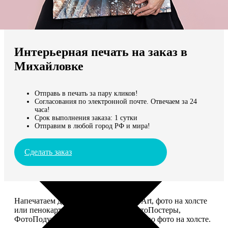
Не нашли Ваш город?
Мы доставляем по всему миру
Интерьерная печать на заказ в
Продолжить без города
Михайловке
Отправь в печать за пару кликов!
Согласования по электронной почте. Отвечаем за 24
часа!
Срок выполнения заказа: 1 сутки
Отправим в любой город РФ и мира!
Сделать заказ
Напечатаем для вас картины Dream-Art, фото на холсте
или пенокартоне, ФотоМозаику, ФотоПостеры,
ФотоПодушки или напишем портрет по фото на холсте.