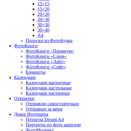
15×15
15×20
20×20
20×30
30×30
30×40
A4
Полоски из ФотоБудки
ФотоКниги
ФотоКниги «Премиум»
ФотоКниги «Слим»
ФотоКниги «Лайт»
ФотоКниги «Софт»
Блокноты
Календари
Календари магнитные
Календари настольные
Календари настенные
Открытки
Отправлю самостоятельно
Отправьте за меня
Декор Интерьера
Потреты Dream Art
Портреты по фото акрилом
ФотоМозаика