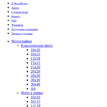
О ФотоПочте
Акции
Сделаем за вас
Бизнесу
FAQ
Франшиза
Поддержка и контакты
Оплата и доставка
Фотографии
Классические фото
10х10
10х15
13х18
15х15
15х20
20х20
20х30
30х30
30х40
А4
Фото в рамке
10х10
10×15
13×18