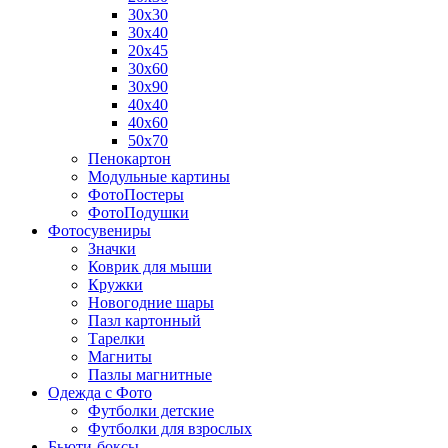
30х30
30х40
20х45
30х60
30х90
40х40
40х60
50х70
Пенокартон
Модульные картины
ФотоПостеры
ФотоПодушки
Фотоcувениры
Значки
Коврик для мыши
Кружки
Новогодние шары
Пазл картонный
Тарелки
Магниты
Пазлы магнитные
Одежда с Фото
Футболки детские
Футболки для взрослых
Бьюти-боксы