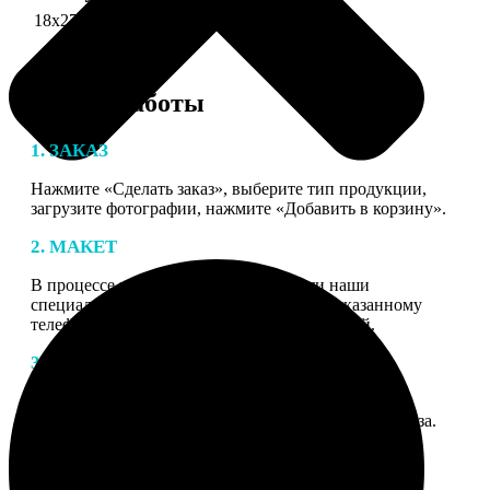
18х27 см 126 частей
990
Этапы работы
1. ЗАКАЗ
Нажмите «Сделать заказ», выберите тип продукции,
загрузите фотографии, нажмите «Добавить в корзину».
2. МАКЕТ
В процессе подготовки заказа к печати наши
специалисты могут связаться с Вами по указанному
телефону или email для согласования деталей.
3. ИЗГОТОВЛЕНИЕ
Оплатите заказ банковской картой. После оплаты
получите подтверждение на email с описанием заказа.
Когда отправим заказ вы получите письмо с трек-
номером для отслеживания.