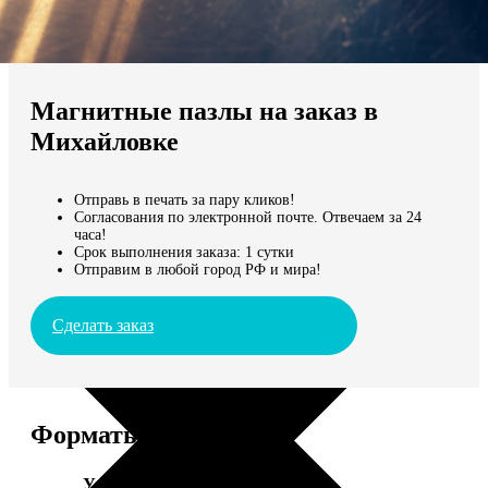
Не нашли Ваш город?
Мы доставляем по всему миру
Магнитные пазлы на заказ в
Продолжить без города
Михайловке
Отправь в печать за пару кликов!
Согласования по электронной почте. Отвечаем за 24
часа!
Срок выполнения заказа: 1 сутки
Отправим в любой город РФ и мира!
Сделать заказ
Форматы и цены
Услуга
Цена, руб.