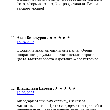
фото, оформила заказ, быстро доставили. Всё на
высшем уровне!
Агап Винокуров
:
★
★
★
★
★
15.04.2025
Оформила заказ на магнитные пазлы. Очень
понравился результат – четкие детали и яркие
цвета. Быстрая работа и доставка – всё устроило!
Владислава Царёва
:
★
★
★
★
★
12.03.2025
Благодаря отличному сервису, я заказала
магнитные пазлы. Процесс оформления простой и
интуитивный. Долго выбирала фото, но нашла