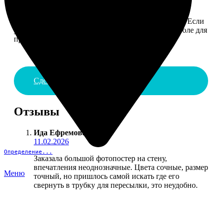
4. ДОСТАВКА И ОПЛАТА
Введите адрес и выберите способ доставки заказа. Если
у вас есть промокод, введите его в специальное поле для
промокода.
Сделать заказ
Отзывы
Ида Ефремова
:
11.02.2026
Определение...
Заказала большой фотопостер на стену,
впечатления неоднозначные. Цвета сочные, размер
Меню
точный, но пришлось самой искать где его
свернуть в трубку для пересылки, это неудобно.