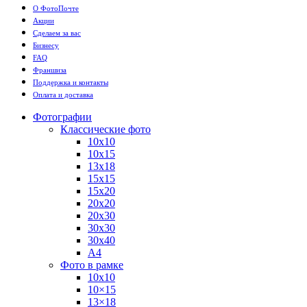
О ФотоПочте
Акции
Сделаем за вас
Бизнесу
FAQ
Франшиза
Поддержка и контакты
Оплата и доставка
Фотографии
Классические фото
10х10
10х15
13х18
15х15
15х20
20х20
20х30
30х30
30х40
А4
Фото в рамке
10х10
10×15
13×18