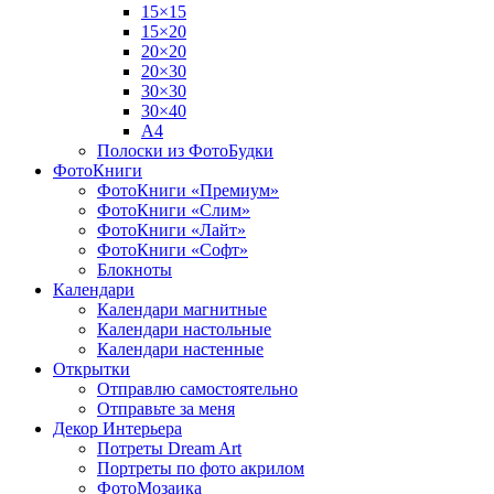
15×15
15×20
20×20
20×30
30×30
30×40
A4
Полоски из ФотоБудки
ФотоКниги
ФотоКниги «Премиум»
ФотоКниги «Слим»
ФотоКниги «Лайт»
ФотоКниги «Софт»
Блокноты
Календари
Календари магнитные
Календари настольные
Календари настенные
Открытки
Отправлю самостоятельно
Отправьте за меня
Декор Интерьера
Потреты Dream Art
Портреты по фото акрилом
ФотоМозаика