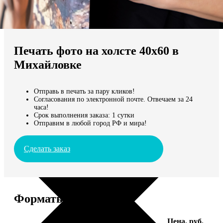
Не нашли Ваш город?
Мы доставляем по всему миру
Печать фото на холсте 40х60 в
Продолжить без города
Михайловке
Отправь в печать за пару кликов!
Согласования по электронной почте. Отвечаем за 24
часа!
Срок выполнения заказа: 1 сутки
Отправим в любой город РФ и мира!
Сделать заказ
Форматы и цены
Услуга
Цена, руб.