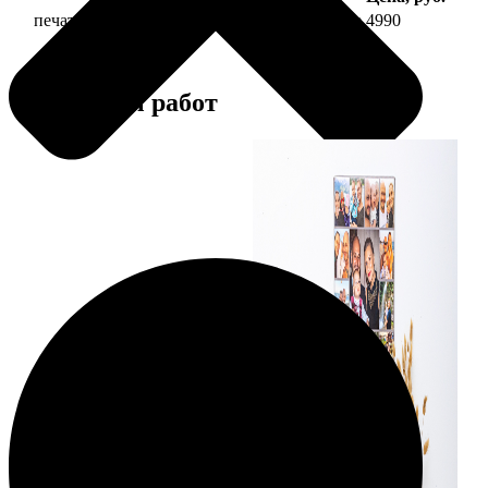
печать фото на холсте 40х60 на подрамнике
4990
Примеры работ