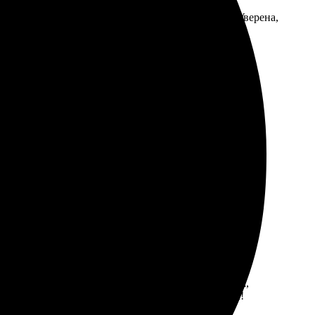
сайта удобный, легко выбрать и оформить заказ. Уверена,
формила заказ. Все сделали быстро и с отличным
простым и удобным. Выбрала изображения, загрузила,
 насыщенные. Теперь точно буду обращаться снова!