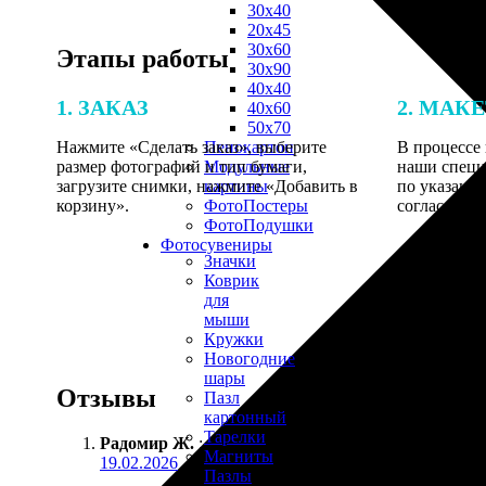
30х40
20х45
30х60
Этапы работы
30х90
40х40
1. ЗАКАЗ
2. МАК
40х60
50х70
Нажмите «Сделать заказ», выберите
В процессе 
Пенокартон
размер фотографий и тип бумаги,
наши специ
Модульные
загрузите снимки, нажмите «Добавить в
по указанно
картины
корзину».
согласовани
ФотоПостеры
ФотоПодушки
Фотоcувениры
Значки
Коврик
для
мыши
Кружки
Новогодние
шары
Отзывы
Пазл
картонный
Тарелки
Радомир Ж.
:
Магниты
19.02.2026
Пазлы