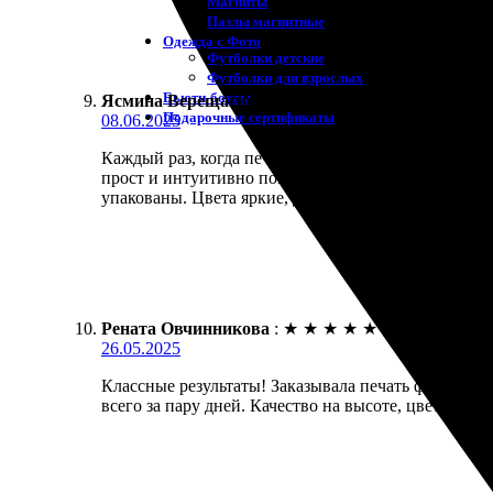
Магниты
Пазлы магнитные
Одежда с Фото
Футболки детские
Футболки для взрослых
Бьюти-боксы
Ясмина Верещагина
:
★
★
★
★
★
Подарочные сертификаты
08.06.2025
Каждый раз, когда печатаю фотографии, получаю от
прост и интуитивно понятен, ничего лишнего. Прос
упакованы. Цвета яркие, детали четкие – всё как и
Рената Овчинникова
:
★
★
★
★
★
26.05.2025
Классные результаты! Заказывала печать фото 10х1
всего за пару дней. Качество на высоте, цвета ярк