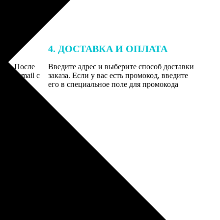
4. ДОСТАВКА И ОПЛАТА
той. После
Введите адрес и выберите способ доставки
 на email с
заказа. Если у вас есть промокод, введите
вим заказ
его в специальное поле для промокода
мером для