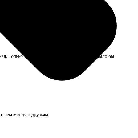
авно, даже лучше.
кая. Только углы немного островатые, можно было бы
ла, рекомендую друзьям!