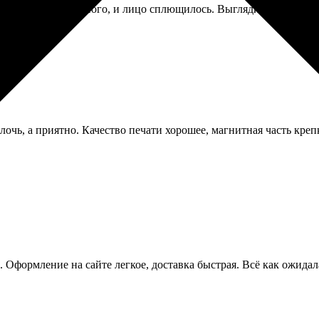
ки ткань села немного, и лицо сплющилось. Выглядит теперь заб
чь, а приятно. Качество печати хорошее, магнитная часть креп
. Оформление на сайте легкое, доставка быстрая. Всё как ожида