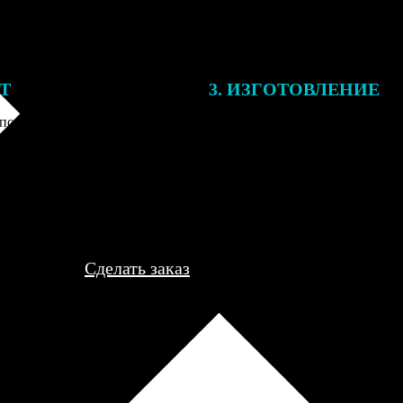
ЕТ
3. ИЗГОТОВЛЕНИЕ
подготовки заказа к печати
Оплатите заказ банковской кар
алисты могут связаться с Вами
оплаты получите подтверждение
му телефону или email для
описанием заказа. Когда отпра
я деталей.
вы получите письмо с трек-но
отслеживания.
Сделать заказ