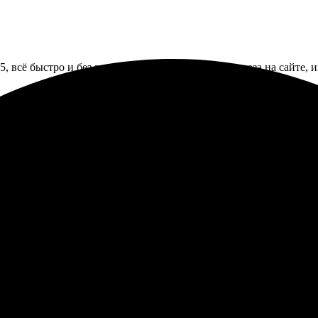
5, всё быстро и без задержек. Удобный процесс заказа на сайте,
 легко загрузила фото. Качество отличное, цвета яркие. Заказ 