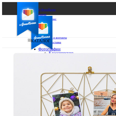
О ФотоПочте
Акции
Сделаем за вас
Бизнесу
FAQ
Франшиза
Поддержка и контакты
КАТАЛОГ
Оплата и доставка
Фотографии
Классические
фото
Ваш город:
10х10
10х15
Ваш регион доставки
13х18
15х15
Выберите из списка:
15х20
20х20
20х30
30х30
30х40
А4
Фото
в