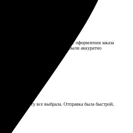
15 и была приятно удивлена. Процесс оформления заказа
у дней получила свои снимки, они были аккуратно
квально за минуту все выбрала. Отправка была быстрой,
мендую всем!