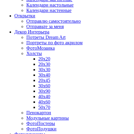
Календари настольные
Календари настенные
Открытки
Отправлю самостоятельно
Отправьте за меня
Декор Интерьера
Потреты Dream Art
Портреты по фото акрилом
ФотоМозаика
Холсты
20х20
20х30
30х30
30х40
20х45
30х60
30х90
40х40
40х60
50х70
Пенокартон
Модульные картины
ФотоПостеры
ФотоПодушки