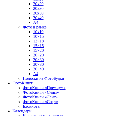
20х20
20х30
30х30
30х40
А4
Фото в рамке
10х10
10×15
13×18
15×15
15×20
20×20
20×30
30×30
30×40
A4
Полоски из ФотоБудки
ФотоКниги
ФотоКниги «Премиум»
ФотоКниги «Слим»
ФотоКниги «Лайт»
ФотоКниги «Софт»
Блокноты
Календари
Календари магнитные