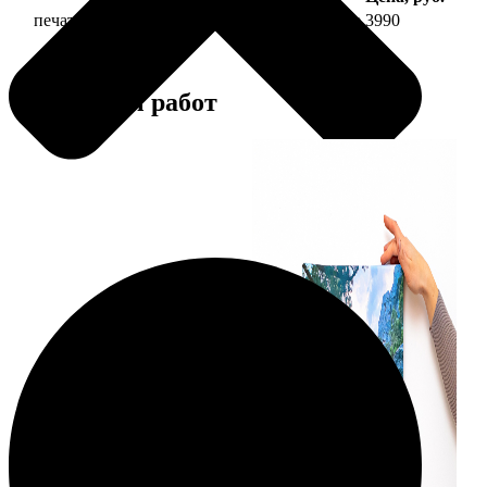
печать фото на холсте 40х40 на подрамнике
3990
Примеры работ