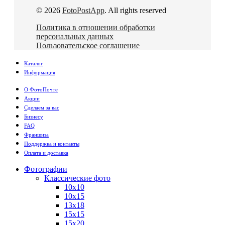
© 2026
FotoPostApp
. All rights reserved
Политика в отношении обработки
персональных данных
Пользовательское соглашение
Каталог
Информация
О ФотоПочте
Акции
Сделаем за вас
Бизнесу
FAQ
Франшиза
Поддержка и контакты
Оплата и доставка
Фотографии
Классические фото
10х10
10х15
13х18
15х15
15х20