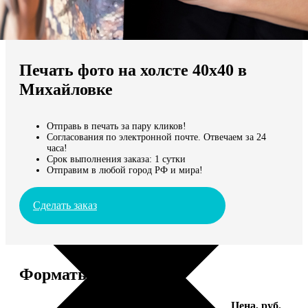
Не нашли Ваш город?
Мы доставляем по всему миру
Печать фото на холсте 40х40 в
Продолжить без города
Михайловке
Отправь в печать за пару кликов!
Согласования по электронной почте. Отвечаем за 24
часа!
Срок выполнения заказа: 1 сутки
Отправим в любой город РФ и мира!
Сделать заказ
Форматы и цены
Услуга
Цена, руб.