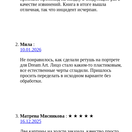
качестве извинений. Книга в итоге вышла
отличная, так что инцидент исчерпан.
Мила
:
10.01.2026
Не понравилось, как сделали ретушь на портрете
для Dream Art. Лицо стало каким-то пластиковым,
все естественные черты сгладили. Пришлось
просить переделать в исходном варианте без
обработки.
Матрена Мясникова
:
★
★
★
★
★
16.12.2025
Две картины на холсте заказала, качество просто