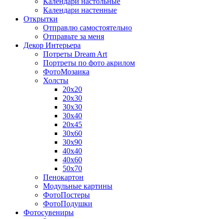
Календари настольные
Календари настенные
Открытки
Отправлю самостоятельно
Отправьте за меня
Декор Интерьера
Потреты Dream Art
Портреты по фото акрилом
ФотоМозаика
Холсты
20х20
20х30
30х30
30х40
20х45
30х60
30х90
40х40
40х60
50х70
Пенокартон
Модульные картины
ФотоПостеры
ФотоПодушки
Фотоcувениры