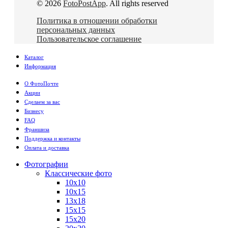
© 2026
FotoPostApp
. All rights reserved
Политика в отношении обработки
персональных данных
Пользовательское соглашение
Каталог
Информация
О ФотоПочте
Акции
Сделаем за вас
Бизнесу
FAQ
Франшиза
Поддержка и контакты
Оплата и доставка
Фотографии
Классические фото
10х10
10х15
13х18
15х15
15х20