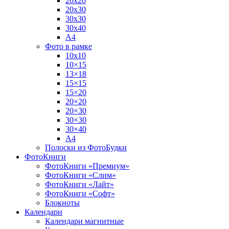
20х20
20х30
30х30
30х40
А4
Фото в рамке
10х10
10×15
13×18
15×15
15×20
20×20
20×30
30×30
30×40
A4
Полоски из ФотоБудки
ФотоКниги
ФотоКниги «Премиум»
ФотоКниги «Слим»
ФотоКниги «Лайт»
ФотоКниги «Софт»
Блокноты
Календари
Календари магнитные