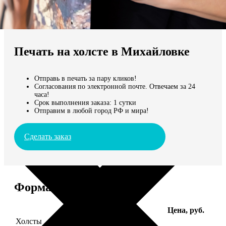
Не нашли Ваш город?
Мы доставляем по всему миру
Печать на холсте в Михайловке
Продолжить без города
Отправь в печать за пару кликов!
Согласования по электронной почте. Отвечаем за 24
часа!
Срок выполнения заказа: 1 сутки
Отправим в любой город РФ и мира!
Сделать заказ
Форматы и цены
Услуга
Цена, руб.
Холсты