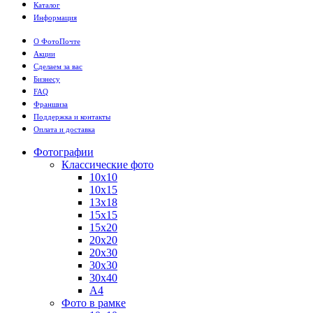
Каталог
Информация
О ФотоПочте
Акции
Сделаем за вас
Бизнесу
FAQ
Франшиза
Поддержка и контакты
Оплата и доставка
Фотографии
Классические фото
10х10
10х15
13х18
15х15
15х20
20х20
20х30
30х30
30х40
А4
Фото в рамке