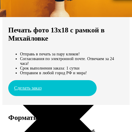
Не нашли Ваш город?
Мы доставляем по всему миру
Печать фото 13х18 с рамкой в
Продолжить без города
Михайловке
Отправь в печать за пару кликов!
Согласования по электронной почте. Отвечаем за 24
часа!
Срок выполнения заказа: 1 сутки
Отправим в любой город РФ и мира!
Сделать заказ
Форматы и цены
Услуга
Цена, руб.