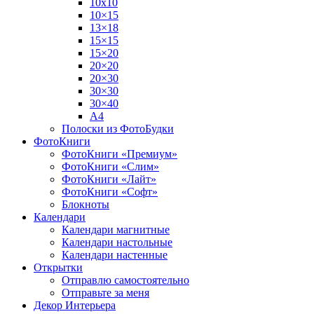
10х10
10×15
13×18
15×15
15×20
20×20
20×30
30×30
30×40
A4
Полоски из ФотоБудки
ФотоКниги
ФотоКниги «Премиум»
ФотоКниги «Слим»
ФотоКниги «Лайт»
ФотоКниги «Софт»
Блокноты
Календари
Календари магнитные
Календари настольные
Календари настенные
Открытки
Отправлю самостоятельно
Отправьте за меня
Декор Интерьера