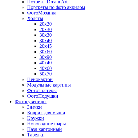
Потреты Dream Art
Портреты по фото акрилом
ФотоМозаика
Холсты
20х20
20х30
30х30
30х40
20х45
30х60
30х90
40х40
40х60
50х70
Пенокартон
Модульные картины
ФотоПостеры
ФотоПодушки
Фотоcувениры
Значки
Коврик для мыши
Кружки
Новогодние шары
Пазл картонный
Тарелки