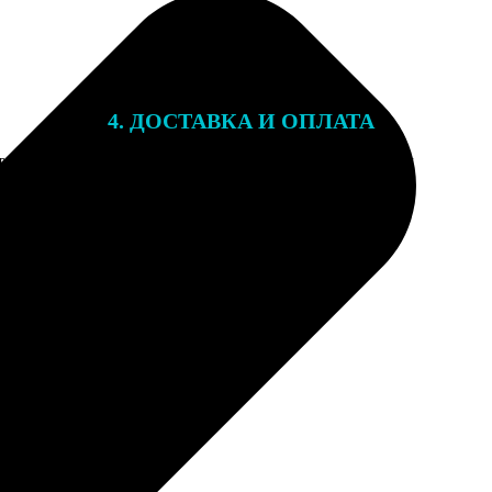
4. ДОСТАВКА И ОПЛАТА
той. После
Подарочный сертификат мы отправляем
 на email с
на email, указанный при оформлении
заказа. Сертификаты с акциями не
суммируются.