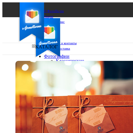
О ФотоПочте
Акции
Сделаем за вас
Бизнесу
FAQ
Франшиза
Поддержка и контакты
КАТАЛОГ
Оплата и доставка
Фотографии
Классические
фото
Ваш город:
10х10
10х15
Ваш регион доставки
13х18
15х15
Выберите из списка:
15х20
20х20
20х30
30х30
30х40
А4
Фото
в