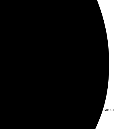
ть через их сайт. Процесс оказался интуитивно
чень порадовало. Сертификаты выглядят добротно и
 интерфейс, все понятно, выбор разнообразный. Доставка
ных! Работает отлично, рекомендую попробовать!