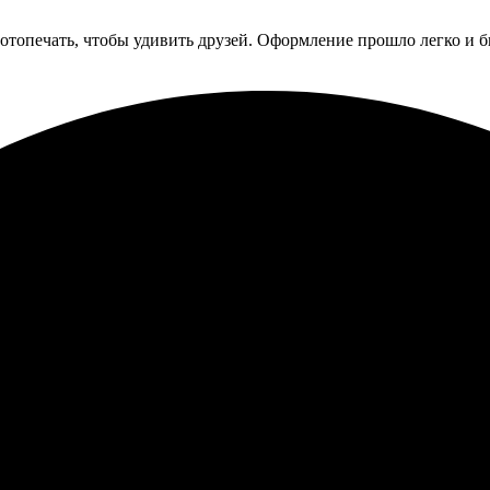
отопечать, чтобы удивить друзей. Оформление прошло легко и 
. Процесс оформления оказался простым и удобным. Всё делаетс
а молодцы, за такой сервис приятно возвращаться!
зал подарочные сертификаты на фотопечать в Михайловке. Проц
 за считанные минуты. Доставили быстро и без проблем. Серти