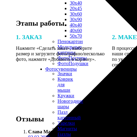
30х40
20х45
30х60
30х90
Этапы работы
40х40
40х60
50х70
1. ЗАКАЗ
2. МАК
Пенокартон
Модульные
Нажмите «Сделать заказ», выберите
В процессе 
картины
размер и загрузите фотографию/несколько
наши специ
ФотоПостеры
фото, нажмите «Добавить в корзину».
по указанно
ФотоПодушки
согласовани
Фотоcувениры
Значки
Коврик
для
мыши
Кружки
Новогодние
шары
Пазл
Отзывы
картонный
Тарелки
Магниты
Слава Мартынов
:
Пазлы