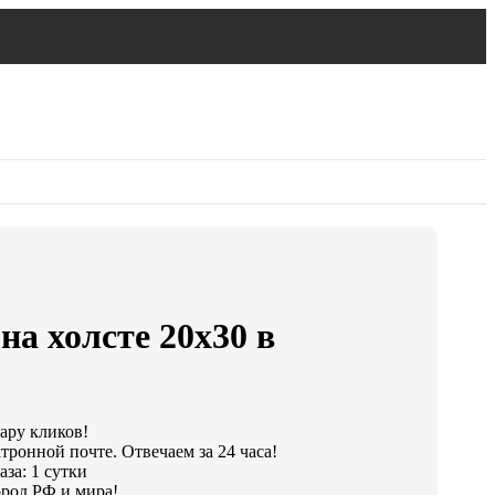
на холсте 20х30 в
пару кликов!
тронной почте. Отвечаем за 24 часа!
за: 1 сутки
род РФ и мира!