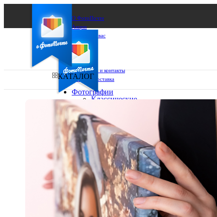
О ФотоПочте
Акции
Сделаем за вас
Бизнесу
FAQ
Франшиза
Поддержка и контакты
КАТАЛОГ
Оплата и доставка
Фотографии
Классические
фото
Ваш город:
10х10
10х15
Ваш регион доставки
13х18
15х15
Выберите из списка:
15х20
20х20
20х30
30х30
30х40
А4
Фото
в