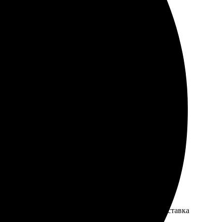
ужный размер. Ожидала несколько дней, результат
ло. Холст яркий и четкий, цвета потрясающие. Доставка