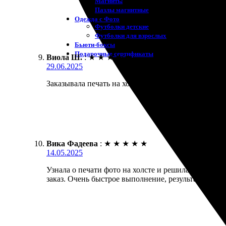
Магниты
Пазлы магнитные
Одежда с Фото
Футболки детские
Футболки для взрослых
Бьюти-боксы
Подарочные сертификаты
Виола Ш.
:
★
★
★
★
★
29.06.2025
Заказывала печать на холсте, качество отличное! 
Вика Фадеева
:
★
★
★
★
★
14.05.2025
Узнала о печати фото на холсте и решила попробов
заказ. Очень быстрое выполнение, результат порад