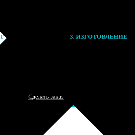
ЕТ
3. ИЗГОТОВЛЕНИЕ
подготовки заказа к печати
Оплатите заказ банковской кар
алисты могут связаться с Вами
оплаты получите подтверждение
му телефону или email для
описанием заказа. Когда отпра
я деталей.
вы получите письмо с трек-но
отслеживания.
Сделать заказ