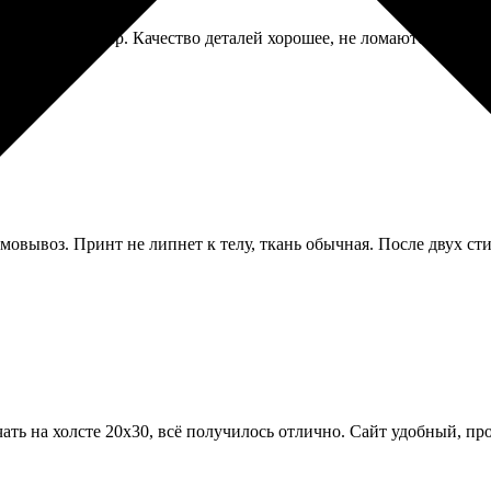
друзьями за вечер. Качество деталей хорошее, не ломаются. Но 
мовывоз. Принт не липнет к телу, ткань обычная. После двух ст
ть на холсте 20х30, всё получилось отлично. Сайт удобный, проц