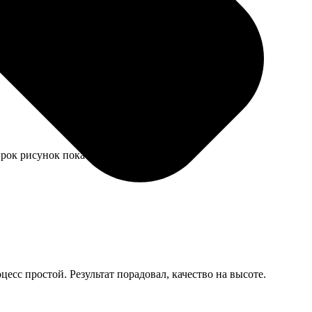
некоторые кусочки плохо стыкуются, приходилось
ирок рисунок пока как новый.
есс простой. Результат порадовал, качество на высоте.