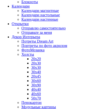
Блокноты
Календари
Календари магнитные
Календари настольные
Календари настенные
Открытки
Отправлю самостоятельно
Отправьте за меня
Декор Интерьера
Потреты Dream Art
Портреты по фото акрилом
ФотоМозаика
Холсты
20х20
20х30
30х30
30х40
20х45
30х60
30х90
40х40
40х60
50х70
Пенокартон
Модульные картины