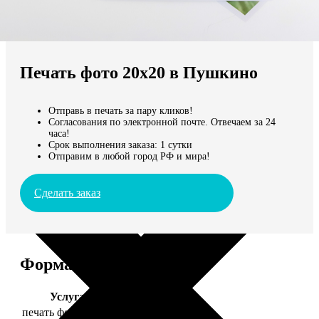
Не нашли Ваш город?
Мы доставляем по всему миру
Печать фото 20х20 в Пушкино
Продолжить без города
Отправь в печать за пару кликов!
Согласования по электронной почте. Отвечаем за 24
часа!
Срок выполнения заказа: 1 сутки
Отправим в любой город РФ и мира!
Сделать заказ
Форматы и цены
Услуга
Цена, руб.
печать фото 20х20
119