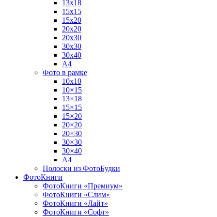
13х18
15х15
15х20
20х20
20х30
30х30
30х40
А4
Фото в рамке
10х10
10×15
13×18
15×15
15×20
20×20
20×30
30×30
30×40
A4
Полоски из ФотоБудки
ФотоКниги
ФотоКниги «Премиум»
ФотоКниги «Слим»
ФотоКниги «Лайт»
ФотоКниги «Софт»