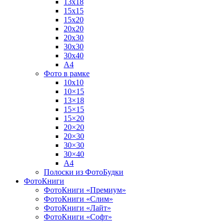
13х18
15х15
15х20
20х20
20х30
30х30
30х40
А4
Фото в рамке
10х10
10×15
13×18
15×15
15×20
20×20
20×30
30×30
30×40
A4
Полоски из ФотоБудки
ФотоКниги
ФотоКниги «Премиум»
ФотоКниги «Слим»
ФотоКниги «Лайт»
ФотоКниги «Софт»