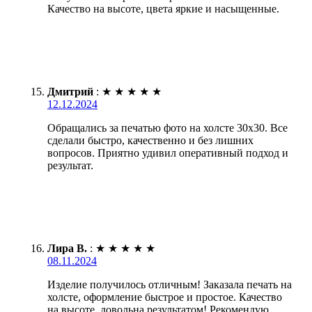
Качество на высоте, цвета яркие и насыщенные.
Дмитрий
:
★
★
★
★
★
12.12.2024
Обращались за печатью фото на холсте 30х30. Все
сделали быстро, качественно и без лишних
вопросов. Приятно удивил оперативный подход и
результат.
Лира В.
:
★
★
★
★
★
08.11.2024
Изделие получилось отличным! Заказала печать на
холсте, оформление быстрое и простое. Качество
на высоте, довольна результатом! Рекомендую