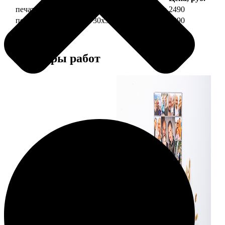
печать фото на холсте 30х30 на подрамнике
2490
печать фото на холсте 30х30 в раме
4990
Примеры работ