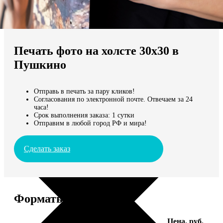
Не нашли Ваш город?
Мы доставляем по всему миру
Печать фото на холсте 30х30 в
Продолжить без города
Пушкино
Отправь в печать за пару кликов!
Согласования по электронной почте. Отвечаем за 24
часа!
Срок выполнения заказа: 1 сутки
Отправим в любой город РФ и мира!
Сделать заказ
Форматы и цены
Услуга
Цена, руб.