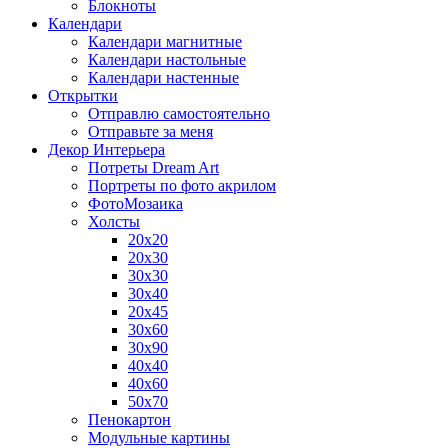
Блокноты
Календари
Календари магнитные
Календари настольные
Календари настенные
Открытки
Отправлю самостоятельно
Отправьте за меня
Декор Интерьера
Потреты Dream Art
Портреты по фото акрилом
ФотоМозаика
Холсты
20х20
20х30
30х30
30х40
20х45
30х60
30х90
40х40
40х60
50х70
Пенокартон
Модульные картины