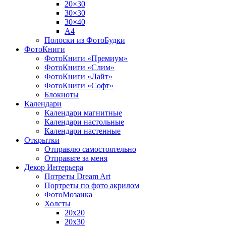
20×30
30×30
30×40
A4
Полоски из ФотоБудки
ФотоКниги
ФотоКниги «Премиум»
ФотоКниги «Слим»
ФотоКниги «Лайт»
ФотоКниги «Софт»
Блокноты
Календари
Календари магнитные
Календари настольные
Календари настенные
Открытки
Отправлю самостоятельно
Отправьте за меня
Декор Интерьера
Потреты Dream Art
Портреты по фото акрилом
ФотоМозаика
Холсты
20х20
20х30