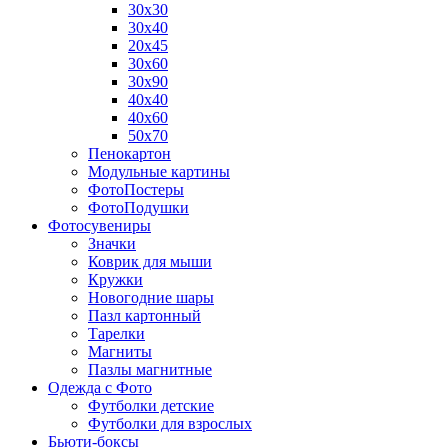
30х30
30х40
20х45
30х60
30х90
40х40
40х60
50х70
Пенокартон
Модульные картины
ФотоПостеры
ФотоПодушки
Фотоcувениры
Значки
Коврик для мыши
Кружки
Новогодние шары
Пазл картонный
Тарелки
Магниты
Пазлы магнитные
Одежда с Фото
Футболки детские
Футболки для взрослых
Бьюти-боксы