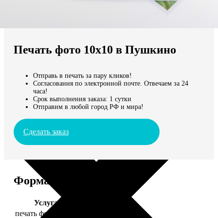
Не нашли Ваш город?
Мы доставляем по всему миру
Печать фото 10х10 в Пушкино
Продолжить без города
Отправь в печать за пару кликов!
Согласования по электронной почте. Отвечаем за 24
часа!
Срок выполнения заказа: 1 сутки
Отправим в любой город РФ и мира!
Сделать заказ
Форматы и цены
Услуга
Цена, руб.
печать фото 10х10
19