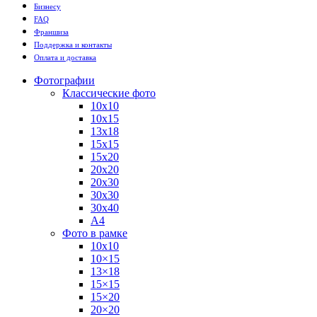
Бизнесу
FAQ
Франшиза
Поддержка и контакты
Оплата и доставка
Фотографии
Классические фото
10х10
10х15
13х18
15х15
15х20
20х20
20х30
30х30
30х40
А4
Фото в рамке
10х10
10×15
13×18
15×15
15×20
20×20