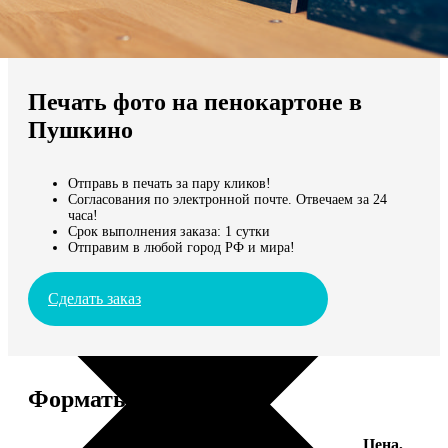
Не нашли Ваш город?
Мы доставляем по всему миру
Печать фото на пенокартоне в
Продолжить без города
Пушкино
Отправь в печать за пару кликов!
Согласования по электронной почте. Отвечаем за 24
часа!
Срок выполнения заказа: 1 сутки
Отправим в любой город РФ и мира!
Сделать заказ
Форматы и цены
Цена,