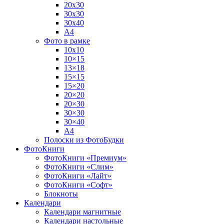
20х30
30х30
30х40
А4
Фото в рамке
10х10
10×15
13×18
15×15
15×20
20×20
20×30
30×30
30×40
A4
Полоски из ФотоБудки
ФотоКниги
ФотоКниги «Премиум»
ФотоКниги «Слим»
ФотоКниги «Лайт»
ФотоКниги «Софт»
Блокноты
Календари
Календари магнитные
Календари настольные