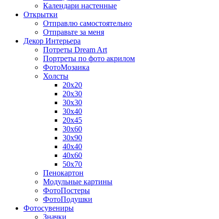
Календари настенные
Открытки
Отправлю самостоятельно
Отправьте за меня
Декор Интерьера
Потреты Dream Art
Портреты по фото акрилом
ФотоМозаика
Холсты
20х20
20х30
30х30
30х40
20х45
30х60
30х90
40х40
40х60
50х70
Пенокартон
Модульные картины
ФотоПостеры
ФотоПодушки
Фотоcувениры
Значки