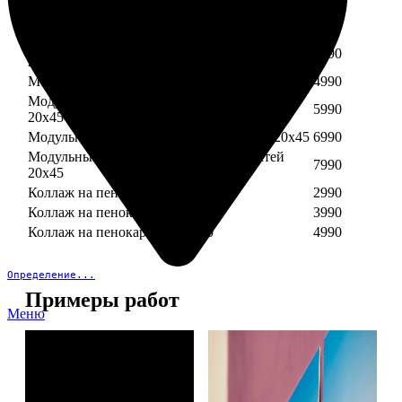
Модульный пенокартон из трех частей 30х40
3890
Модульный пенокартон из трех частей 20х45
2990
Модульный пенокартон из четырех частей
3990
20х45
Модульный пенокартон из пяти частей 20х45
4990
Модульный пенокартон из шести частей
5990
20х45
Модульный пенокартон из семи частей 20х45
6990
Модульный пенокартон из восьми частей
7990
20х45
Коллаж на пенокартоне 30х30
2990
Коллаж на пенокартоне 30х60
3990
Коллаж на пенокартоне 30х90
4990
Определение...
Примеры работ
Меню